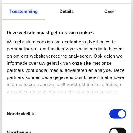
Toestemming
Details
Over
Deze website maakt gebruik van cookies
We gebruiken cookies om content en advertenties te
personaliseren, om functies voor social media te bieden
De Fabrikant Reinbold
en om ons websiteverkeer te analyseren. Ook delen we
informatie over uw gebruik van onze site met onze
Reinbold is een specialist in het ontwikkelen van behandeltafels en
partners voor social media, adverteren en analyse. Deze
krachtapparatuur. Dit Duitse merk (gevestigd in Malterdingen) richt
partners kunnen deze gegevens combineren met andere
zich naast de fysiotherapie ook op de psychotherapeutische markt,
informatie die u aan ze heeft verstrekt of die ze hebben
met een zeer fraaie afwerking, goed in te stellen producten en
verzameld op basis van uw gebruik van hun services.
oplossingen. Producten van Reinbold worden ontworpen en
geproduceerd in Duitsland. Reinbold is wereldwijd actief en voldoet
aan de diverse kwaliteitskeurmerken zoals ISO 13485 (medisch
Toestemmingsselectie
goedgekeurde apparatuur).
Bekijk hier meer over Reinbold.
Noodzakelijk
Voorkeuren