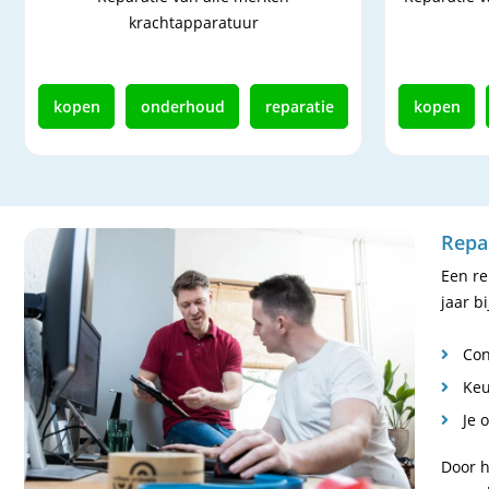
krachtapparatuur
kopen
onderhoud
reparatie
kopen
Repa
Een re
jaar b
Con
Keu
Je 
Door h