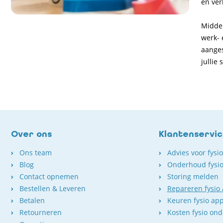
en ver
Middel
werk- 
aanges
jullie 
Over ons
Klantenservi
Ons team
Advies voor fysi
Blog
Onderhoud fysio
Contact opnemen
Storing melden
Bestellen & Leveren
Repareren fysio
Betalen
Keuren fysio ap
Retourneren
Kosten fysio on