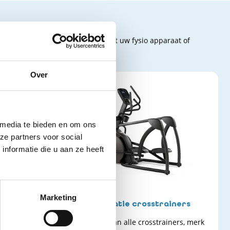
is onderstaande apparatuur. Staat uw fysio apparaat of
Over
 media te bieden en om ons
ze partners voor social
nformatie die u aan ze heeft
Marketing
nden
Reparatie crosstrainers
 het merk
Reparatie van alle crosstrainers, merk