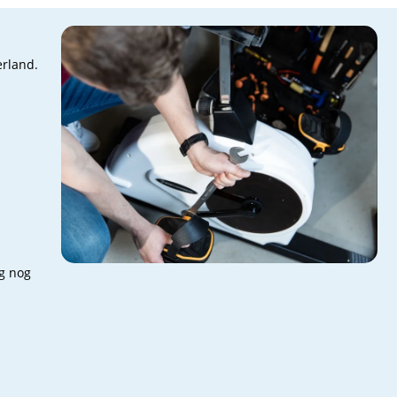
erland.
ag nog