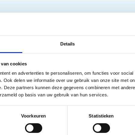
eren?
e meest voorkomende apparatuur, waar wij reparaties voor bieden 
ijkheden.
Details
 van cookies
ent en advertenties te personaliseren, om functies voor social
. Ook delen we informatie over uw gebruik van onze site met on
e. Deze partners kunnen deze gegevens combineren met andere i
erzameld op basis van uw gebruik van hun services.
Voorkeuren
Statistieken
ratie ergometers en
Reparatie loopba
hometrainers
Reparatie van loopbanden,