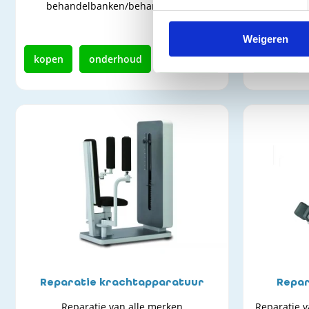
Repa
behandelbanken/behandeltafels
ergomet
Weigeren
kopen
onderhoud
reparatie
kopen
Reparatie krachtapparatuur
Repar
Reparatie van alle merken
Reparatie v