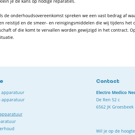
klein je de kans op nodige reparaties.
s de onderhoudsovereenkomst spreken we een vast bedrag af waarvoor
en reistijd en de smeer- en reinigingsmiddelen die wij tijdens het 
chaft of die komt te vervallen worden gewijzigd in het contract. O
situatie.
ce
Contact
o apparatuur
Electro Medico Ne
 apparatuur
De Ren 52 c
6562 JK Groesbeek
 apparatuur
paratuur
derhoud
Wil je op de hoogte