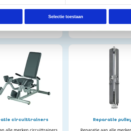
ratie van alle merken
maakt ons niet ui
erfietsen en hometrainers
Selectie toestaan
onderhoud
reparatie
kopen
onderhoud
atie circuittrainers
Reparatie pulle
an alle merken circuittrainers
Reparatie aan alle merken