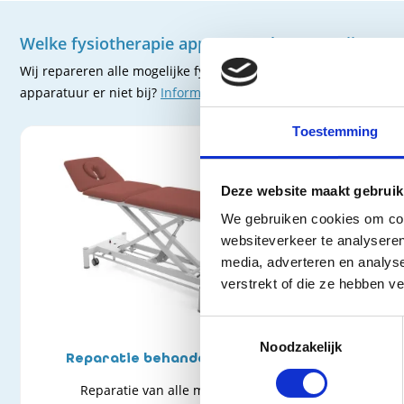
Welke fysiotherapie apparatuur kunnen wij repar
Wij repareren alle mogelijke fysio apparaten en apparatuur. D
apparatuur er niet bij?
Informeer
dan naar de reparatie mogel
Toestemming
Deze website maakt gebruik
We gebruiken cookies om cont
websiteverkeer te analyseren
media, adverteren en analys
verstrekt of die ze hebben v
Toestemmingsselectie
Noodzakelijk
Reparatie behandeltafels
Repa
Reparatie van alle merken