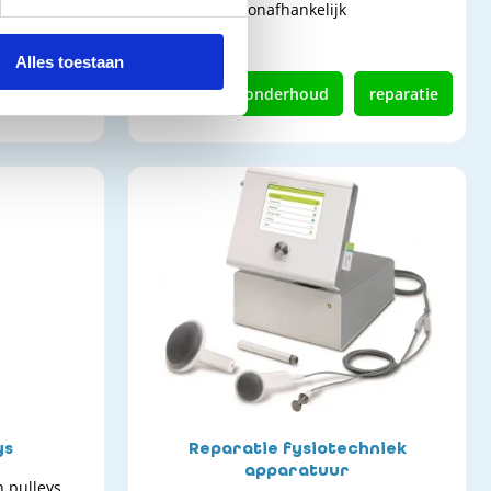
t
onafhankelijk
Alles toestaan
reparatie
kopen
onderhoud
reparatie
ys
Reparatie fysiotechniek
apparatuur
 pulleys