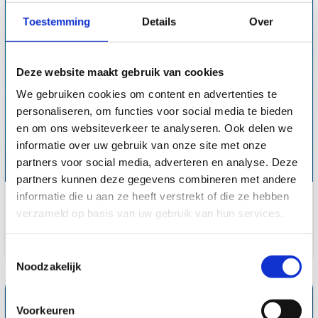
Toestemming
Details
Over
Deze website maakt gebruik van cookies
We gebruiken cookies om content en advertenties te
personaliseren, om functies voor social media te bieden
en om ons websiteverkeer te analyseren. Ook delen we
informatie over uw gebruik van onze site met onze
partners voor social media, adverteren en analyse. Deze
partners kunnen deze gegevens combineren met andere
Elmed Massageolie
informatie die u aan ze heeft verstrekt of die ze hebben
verzameld op basis van uw gebruik van hun services.
bekijk alles over elmed
Toestemmingsselectie
Noodzakelijk
Voorkeuren