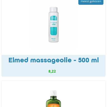
meest gekozen
Elmed massageolie - 500 ml
8,22