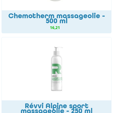
Chemotherm massageolie -
500 ml
16,21
Révvi Alpine sport
massageolie - 250 ml