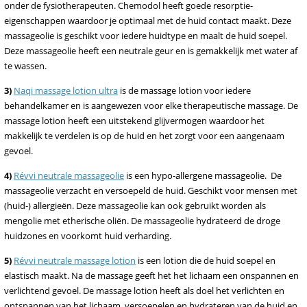
onder de fysiotherapeuten. Chemodol heeft goede resorptie-
eigenschappen waardoor je optimaal met de huid contact maakt. Deze
massageolie is geschikt voor iedere huidtype en maalt de huid soepel.
Deze massageolie heeft een neutrale geur en is gemakkelijk met water af
te wassen.
3)
Naqi massage lotion ultra
is de massage lotion voor iedere
behandelkamer en is aangewezen voor elke therapeutische massage. De
massage lotion heeft een uitstekend glijvermogen waardoor het
makkelijk te verdelen is op de huid en het zorgt voor een aangenaam
gevoel.
4)
Révvi neutrale massageolie
is een hypo-allergene massageolie. De
massageolie verzacht en versoepeld de huid. Geschikt voor mensen met
(huid-) allergieën. Deze massageolie kan ook gebruikt worden als
mengolie met etherische oliën. De massageolie hydrateerd de droge
huidzones en voorkomt huid verharding.
5)
Révvi neutrale massage lotion
is een lotion die de huid soepel en
elastisch maakt. Na de massage geeft het het lichaam een onspannen en
verlichtend gevoel. De massage lotion heeft als doel het verlichten en
ontspannen van het lichaam, versoepelen en hydrateren van de huid en