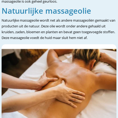
massageolie is ook geheel geurloos.
Natuurlijke massageolie
Natuurlijke massageolie wordt net als andere massageoliën gemaakt van
producten uit de natuur. Deze olie wordt onder andere gehaald uit
kruiden, zaden, bloemen en planten en bevat geen toegevoegde stoffen.
Deze massageolie voedt de huid maar sluit hem niet af.