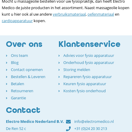
Mocht u massageolie bestellen voor uw fysiopraktijk, dan heeft Electro
Medico de juiste producten in het assortiment. Naast massageolie kopen
kunt u hier ook al uw andere
verbruiksmateriaal
,
oefenmateriaal
en
cardioapparatuur
kopen.
Over ons
Klantenservice
Ons team
Advies voor fysio apparatuur
Blog
Onderhoud fysio apparatuur
Contact opnemen
Storing melden
Bestellen & Leveren
Repareren fysio apparatuur
Betalen
Keuren fysio apparatuur
Retourneren
Kosten fysio onderhoud
Garantie
Contact
Electro Medico Nederland B.V.
info@electromedico.nl
De Ren 52 c
+31 (0)24 20 30 213