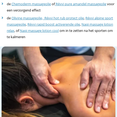
de
Chemoderm massageolie
of
Révvi pure amandel massageolie
voor
een verzorgend effect
de
Olivine massageolie,
Révvi hot rub protect olie
,
Révvi alpine sport
massageolie
,
Révvi rapid boost activerende olie
,
Naqi massage lotion
relax
, of
Naqi massage lotion cool
om in te zetten na het sporten om
te kalmeren