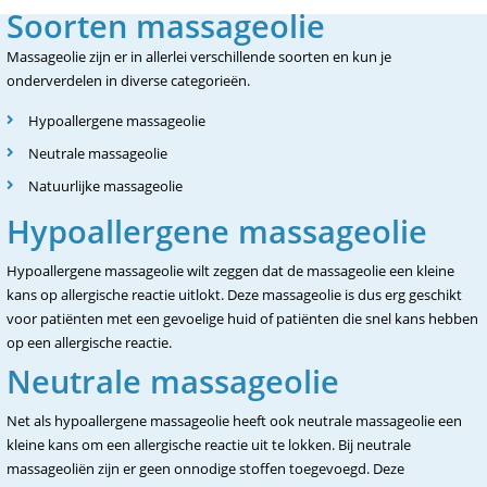
Soorten massageolie
Massageolie zijn er in allerlei verschillende soorten en kun je
onderverdelen in diverse categorieën.
Hypoallergene massageolie
Neutrale massageolie
Natuurlijke massageolie
Hypoallergene massageolie
Hypoallergene massageolie wilt zeggen dat de massageolie een kleine
kans op allergische reactie uitlokt. Deze massageolie is dus erg geschikt
voor patiënten met een gevoelige huid of patiënten die snel kans hebben
op een allergische reactie.
Neutrale massageolie
Net als hypoallergene massageolie heeft ook neutrale massageolie een
kleine kans om een allergische reactie uit te lokken. Bij neutrale
massageoliën zijn er geen onnodige stoffen toegevoegd. Deze