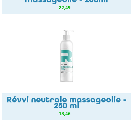
22,49
Révvi neutrale massageolie -
250 ml
13,46