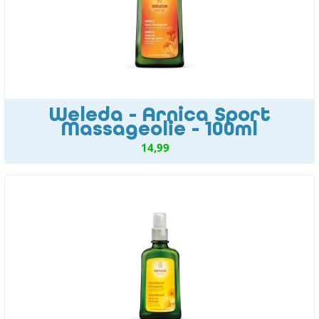
Weleda - Arnica Sport
Massageolie - 100ml
14,99