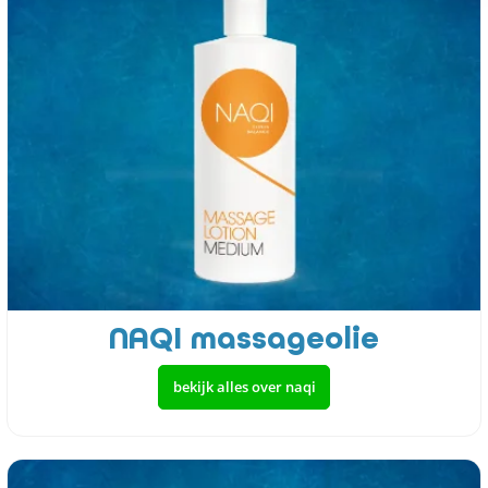
NAQI massageolie
bekijk alles over naqi