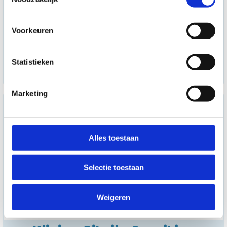
Voorkeuren
Klinion Nitrile Sensitive
handschoenen - paars -
medium
Statistieken
12,75
Marketing
Alles toestaan
Selectie toestaan
Weigeren