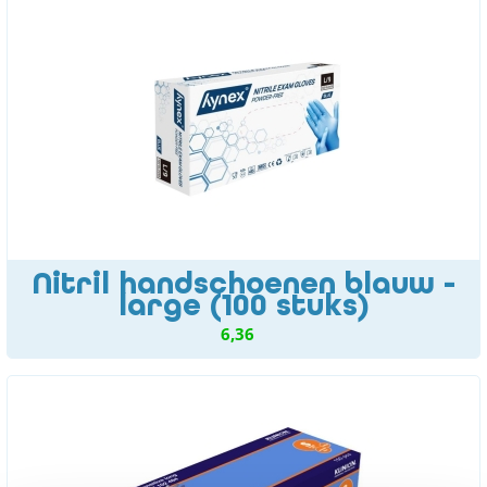
Nitril handschoenen blauw -
large (100 stuks)
6,36