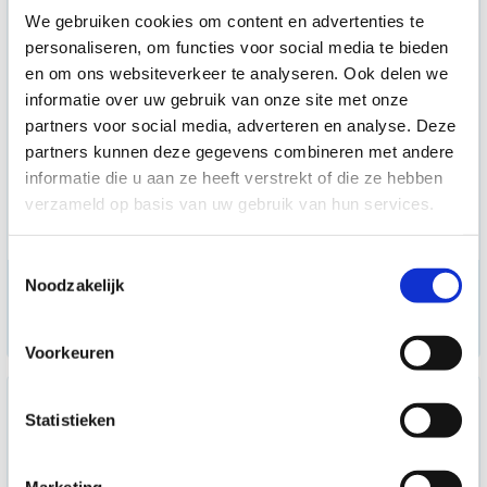
We gebruiken cookies om content en advertenties te
personaliseren, om functies voor social media te bieden
en om ons websiteverkeer te analyseren. Ook delen we
informatie over uw gebruik van onze site met onze
partners voor social media, adverteren en analyse. Deze
partners kunnen deze gegevens combineren met andere
informatie die u aan ze heeft verstrekt of die ze hebben
verzameld op basis van uw gebruik van hun services.
Toestemmingsselectie
Theraspace behandeltafel -
Noodzakelijk
5 delen - Omega olive grijs
op aanvraag
Voorkeuren
Statistieken
Marketing