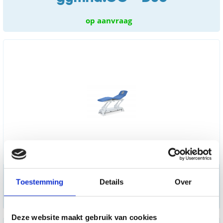
op aanvraag
gymna.PRO - Duo
Toestemming
Details
Over
op aanvraag
Deze website maakt gebruik van cookies