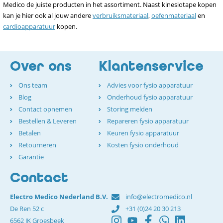
Medico de juiste producten in het assortiment. Naast kinesiotape kopen
kan je hier ook al jouw andere
verbruiksmateriaal
,
oefenmateriaal
en
cardioapparatuur
kopen.
Over ons
Klantenservice
Ons team
Advies voor fysio apparatuur
Blog
Onderhoud fysio apparatuur
Contact opnemen
Storing melden
Bestellen & Leveren
Repareren fysio apparatuur
Betalen
Keuren fysio apparatuur
Retourneren
Kosten fysio onderhoud
Garantie
Contact
Electro Medico Nederland B.V.
info@electromedico.nl
De Ren 52 c
+31 (0)24 20 30 213
6562 JK Groesbeek