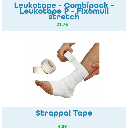
Leukotape - Combipack -
Leukotape P - Fixomull
stretch
21,76
Strappal Tape
4,09