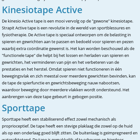
Kinesiotape Active
De kinesio Active tape is een mooi vervolg op de "gewone" kinesiotape.
Strapit Active tape is een revolutie in de wereld van sportblessures en
fysiotherapie. De Active tape is speciaal ontworpen om de belasting in
spieren en gewrichten aan te passen en bedoeld voor spieren en pezen
waarbij extra coördinatie gewenst is. Het kan worden beschouwd als de
"functionele tape" die helpt bij het lossen en herladen van spieren en
gewrichten, het verminderen van pijn en het verbeteren van de
prestaties en het herstel. Omdat spieren niet functioneren in één
bewegingsvlak en zich meestal over meerdere gewrichten bevinden, kan
de tape de spierfunctie en gewrichtsbeweging nauw nabootsen,
waardoor beweging door meerdere vlakken wordt ondersteund. Het
aanbrengen van deze tape gebeurt in gebogen positie.
Sporttape
Sporttape heeft een stabiliserend effect zowel mechanisch als
proprioceptief. De tape heeft een stevige plaklaag die zowel op de huid
als op een onderlaag goed blijft zitten. De buitenlaag is geïmpregneerd en
waterafstotend. De tape is gemakkelijk af te scheuren en hierdoor