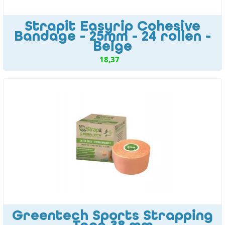
Strapit Easyrip Cohesive
Bandage - 25mm - 24 rollen -
Beige
18,37
Greentech Sports Strapping