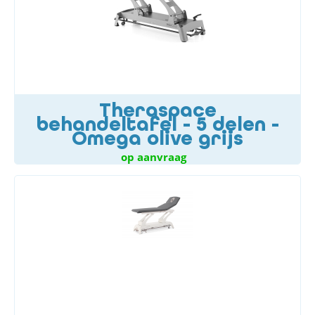
Theraspace
behandeltafel - 5 delen -
Omega olive grijs
op aanvraag