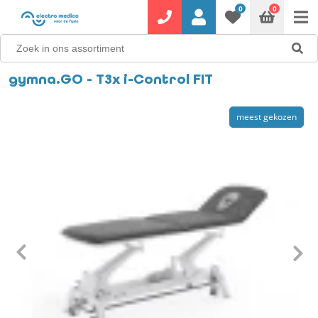
0
0
gymna.GO - T3x i-Control FIT
meest gekozen