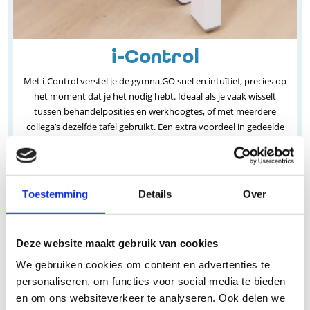
i-Control
Met i-Control verstel je de gymna.GO snel en intuïtief, precies op
het moment dat je het nodig hebt. Ideaal als je vaak wisselt
tussen behandelposities en werkhoogtes, of met meerdere
collega’s dezelfde tafel gebruikt. Een extra voordeel in gedeelde
ruimtes: i-Control wordt standaard geleverd met een
geïntegreerde veiligheidsschakelaar, zodat de motor
uitgeschakeld kan worden wanneer je er niet bent. Dat geeft rust,
voorkomt ongewenst gebruik en houdt je workflow strak.
Toestemming
Details
Over
Deze website maakt gebruik van cookies
We gebruiken cookies om content en advertenties te
personaliseren, om functies voor social media te bieden
en om ons websiteverkeer te analyseren. Ook delen we