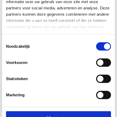
informatie over uw gebruik van onze site met onze
partners voor social media, adverteren en analyse. Deze
partners kunnen deze gegevens combineren met andere
informatie die u aan ze heeft verstrekt of die ze hebben
verzameld op basis van uw gebruik van hun services.
Toestemmingsselectie
Noodzakelijk
Ergomax gezichtskussen
Het Gymna Ergomax gezichtskussen is gemaakt voor
Voorkeuren
comfortabel en hygiënisch werken in buiklig. De ergonomische,
naadloze vorm helpt drukpunten te verminderen, waardoor
Statistieken
patiënten rustiger blijven liggen tijdens de behandeling. Het
kussen is waterbestendig en wasbaar, wat het schoonmaken en
desinfecteren eenvoudig maakt in een drukke praktijk of
Marketing
instelling. Een slimme keuze als buiklig bij jou dagelijks voorkomt
en je het comfort én de hygiëne net een niveau hoger wilt.