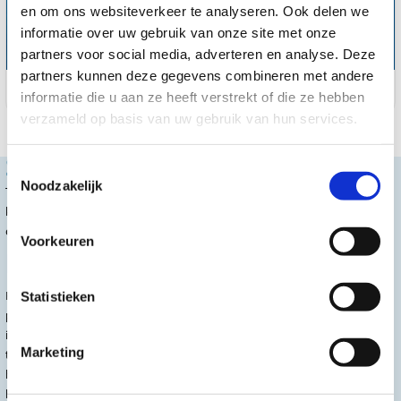
en om ons websiteverkeer te analyseren. Ook delen we
informatie over uw gebruik van onze site met onze
partners voor social media, adverteren en analyse. Deze
partners kunnen deze gegevens combineren met andere
Strappal
informatie die u aan ze heeft verstrekt of die ze hebben
verzameld op basis van uw gebruik van hun services.
Soorten tape
Toestemmingsselectie
Noodzakelijk
Tape kent verschillende soorten. Zo is er rekbare tape, ook wel
kinesiotape genoemd maar ook tape zonder rek. Deze kun je vinden
onder leukotape of strappal tape.
Voorkeuren
Kinesiotape
Kinesiotape is een veelzijdige tape dat wordt ingezet om onder andere
Statistieken
pijnbestrijding en blessures tegen te gaan. Deze tape wordt vaak gebruikt
in de fysiotherapiepraktijk. Kinesiotape is een elastische therapeutische
Marketing
tape met een hypoallergene acryl kleeflaag. De tape heeft een
hechtingstijd van 4-7 dagen. De hechting van de tape kan worden
beïnvloed door de huidtype, plek waar de tape is aangebracht en de