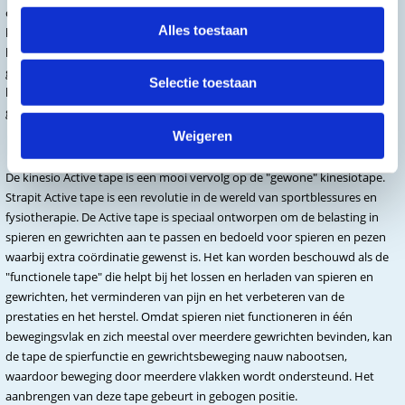
omgevingstemperatuur. Daarnaast is de tape waterbestendig, hierdoor
Alles toestaan
kan je er gemakkelijk mee douchen of zwemmen. De tape is
huidvriendelijk en voldoet aan de hoogste kwaliteitseisen. De tape is
gemaakt van elastisch, ademend katoen. Dankzij de antiallergische acryl
Selectie toestaan
lijmlaag is deze tape huidvriendelijk, activeert de bloed en lymfecirculatie,
geeft ondersteuning bij blessures en werkt pijn dempend.
Kinesiotape Active
Weigeren
De kinesio Active tape is een mooi vervolg op de "gewone" kinesiotape.
Strapit Active tape is een revolutie in de wereld van sportblessures en
fysiotherapie. De Active tape is speciaal ontworpen om de belasting in
spieren en gewrichten aan te passen en bedoeld voor spieren en pezen
waarbij extra coördinatie gewenst is. Het kan worden beschouwd als de
"functionele tape" die helpt bij het lossen en herladen van spieren en
gewrichten, het verminderen van pijn en het verbeteren van de
prestaties en het herstel. Omdat spieren niet functioneren in één
bewegingsvlak en zich meestal over meerdere gewrichten bevinden, kan
de tape de spierfunctie en gewrichtsbeweging nauw nabootsen,
waardoor beweging door meerdere vlakken wordt ondersteund. Het
aanbrengen van deze tape gebeurt in gebogen positie.