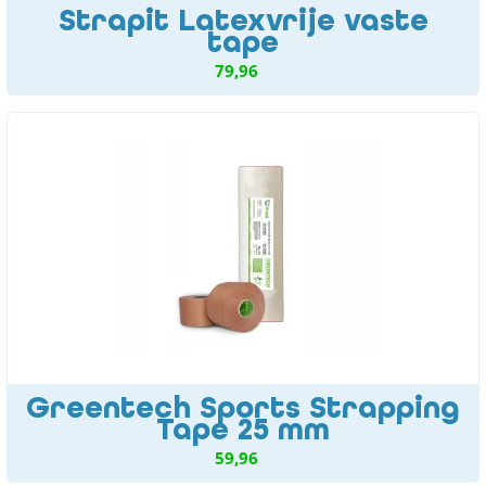
Strapit Latexvrije vaste
tape
79,96
Greentech Sports Strapping
Tape 25 mm
59,96