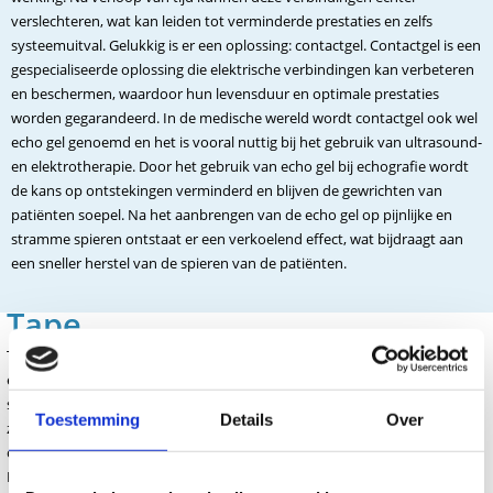
verslechteren, wat kan leiden tot verminderde prestaties en zelfs
systeemuitval. Gelukkig is er een oplossing: contactgel. Contactgel is een
gespecialiseerde oplossing die elektrische verbindingen kan verbeteren
en beschermen, waardoor hun levensduur en optimale prestaties
worden gegarandeerd. In de medische wereld wordt contactgel ook wel
echo gel genoemd en het is vooral nuttig bij het gebruik van ultrasound-
en elektrotherapie. Door het gebruik van echo gel bij echografie wordt
de kans op ontstekingen verminderd en blijven de gewrichten van
patiënten soepel. Na het aanbrengen van de echo gel op pijnlijke en
stramme spieren ontstaat er een verkoelend effect, wat bijdraagt aan
een sneller herstel van de spieren van de patiënten.
Tape
Tape is een veelgebruikte methode binnen de fysiotherapie om spieren
en gewrichten te ondersteunen en te stabiliseren. Er zijn verschillende
soorten tape die voor verschillende doeleinden kunnen worden gebruikt,
Toestemming
Details
Over
zoals kinesiotape en sporttape. Kinesiotape wordt voornamelijk gebruikt
om spieren te ondersteunen zonder de bewegingsvrijheid te beperken.
Het kan ook worden gebruikt om de doorbloeding te bevorderen en om