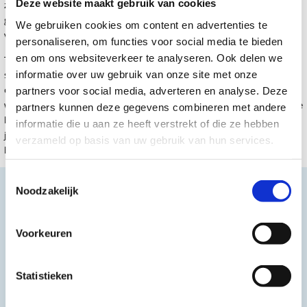
Deze website maakt gebruik van cookies
zwelling te verminderen. Sporttape daarentegen wordt gebruikt om
gewrichten te stabiliseren en te ondersteunen bij sportblessures, zoals
We gebruiken cookies om content en advertenties te
verstuikingen.
personaliseren, om functies voor social media te bieden
en om ons websiteverkeer te analyseren. Ook delen we
Tape wordt meestal aangebracht door een fysiotherapeut of
informatie over uw gebruik van onze site met onze
sportmasseur, afhankelijk van het doel van de behandeling. Naast het
ondersteunen en stabiliseren van spieren en gewrichten, kan tape ook
partners voor social media, adverteren en analyse. Deze
worden gebruikt om de houding te verbeteren, pijn te verminderen en de
partners kunnen deze gegevens combineren met andere
bewegingsuitslag te vergroten. Het is echter belangrijk om tape op de
informatie die u aan ze heeft verstrekt of die ze hebben
juiste manier aan te brengen en te gebruiken om het gewenste effect te
verzameld op basis van uw gebruik van hun services.
bereiken en verdere blessures te voorkomen.
Toestemmingsselectie
Kinesiotape
Noodzakelijk
Wij bieden verschillende soorten tape aan om spieren en gewrichten te
ondersteunen, waaronder kinesiotape, sporttape en Crosslinq tape.
Voorkeuren
Binnen ons assortiment kinesiotape zijn er verschillende uitvoeringen
beschikbaar, zoals
Classic
,
Punch
,
Giant
,
Sport
,
Advanced
en
Active
. Elke
tape heeft een positief effect op het lichaam.
Statistieken
Als je de spieren en gewrichten van je patiënten wilt ondersteunen