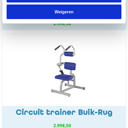
Circuit trainer Rowing-
Weigeren
Chestpress
2.998,50
Circuit trainer Buik-Rug
2.998,50