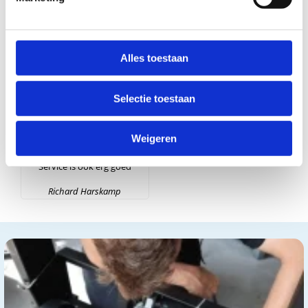
dus!
keer iets niet helemaal
goed zijn gegaan, dan
Ben de Wit
wordt dat snel en
Alles toestaan
professioneel opgelost.
Stefan Reijers
Selectie toestaan
Leuk bedrijf met
Weigeren
verstand van zaken.
Service is ook erg goed
Richard Harskamp