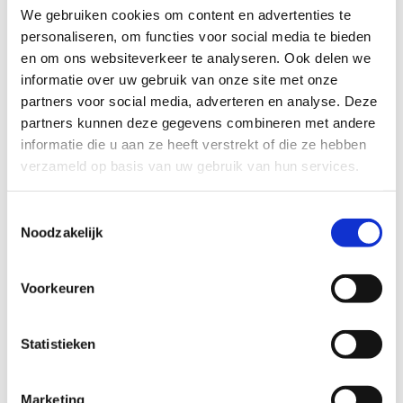
de behandelkamers en
en vriendelijke
We gebruiken cookies om content en advertenties te
oefenruimtes tot de
zakenpartner. Ik doe al
personaliseren, om functies voor social media te bieden
complete ontzorging op
jaren met veel plezier en
en om ons websiteverkeer te analyseren. Ook delen we
het gebied van
professionaliteit zaken
informatie over uw gebruik van onze site met onze
onderhoud. Altijd een
met hem.
partners voor social media, adverteren en analyse. Deze
snelle re(actie) en een
enthousiast verhaal.
partners kunnen deze gegevens combineren met andere
Maarten Knaapen
Bram en Robin weten
informatie die u aan ze heeft verstrekt of die ze hebben
waar ze het over hebben
verzameld op basis van uw gebruik van hun services.
en zijn de partner voor
de fysiotherapiebranche.
Toestemmingsselectie
Noodzakelijk
Bram Jansen
Voorkeuren
Electro Medico is een
Een fijn bedrijf waar wij al
fijne en betrouwbare
jaren mee samenwerken.
partij. Bram en Robin
Voor mij is Robin het
Statistieken
hebben kennis van zaken
gezicht en drijvende
en zijn servicegericht.
kracht. Reageert snel op
Marketing
Kortom een aanrader
vragen. Mocht er een