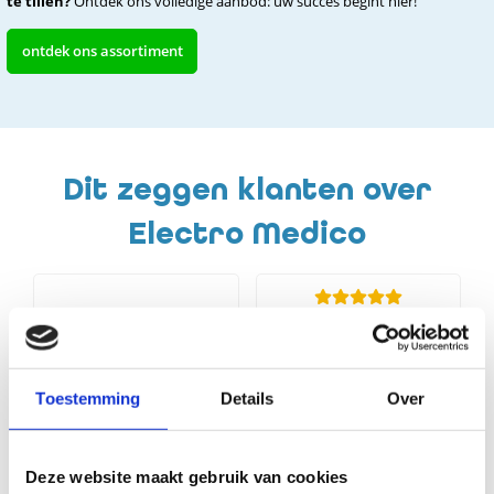
te tillen?
Ontdek ons volledige aanbod: uw succes begint hier!
ontdek ons assortiment
Dit zeggen klanten over
Electro Medico
Al jaren doen wij met
onze praktijk zaken met
Electro Medico. Van het
Toestemming
Details
Over
leveren van onze
behandelapparatuur, het
meedenken op het
Electro Medico, Robin is
gebied van inrichting van
Deze website maakt gebruik van cookies
een competente, prettige