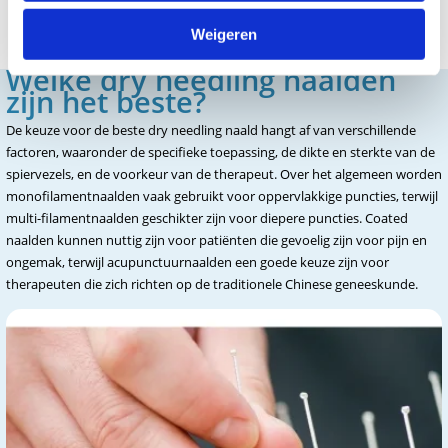
traditionele Chinese geneeskunde en hebben een dunner ontwerp
dan de meeste andere dry needling naalden.
Weigeren
Welke dry needling naalden
zijn het beste?
De keuze voor de beste dry needling naald hangt af van verschillende
factoren, waaronder de specifieke toepassing, de dikte en sterkte van de
spiervezels, en de voorkeur van de therapeut. Over het algemeen worden
monofilamentnaalden vaak gebruikt voor oppervlakkige puncties, terwijl
multi-filamentnaalden geschikter zijn voor diepere puncties. Coated
naalden kunnen nuttig zijn voor patiënten die gevoelig zijn voor pijn en
ongemak, terwijl acupunctuurnaalden een goede keuze zijn voor
therapeuten die zich richten op de traditionele Chinese geneeskunde.