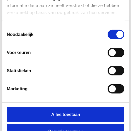
loopband
informatie die u aan ze heeft verstrekt of die ze hebben
op aanvraag
verzameld op basis van uw gebruik van hun services.
Toestemmingsselectie
Noodzakelijk
Voorkeuren
Statistieken
Marketing
Vision Fitness loopband
op aanvraag
Alles toestaan