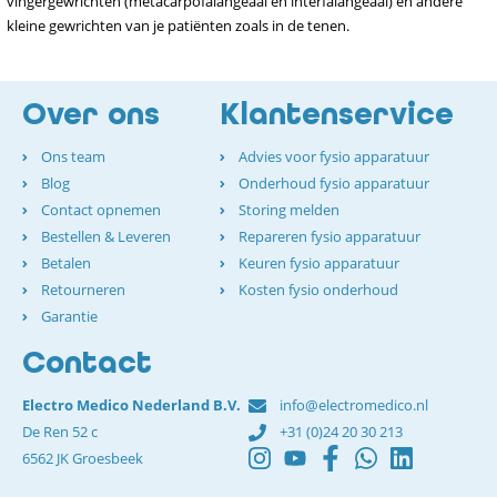
vingergewrichten (metacarpofalangeaal en interfalangeaal) en andere
kleine gewrichten van je patiënten zoals in de tenen.
Over ons
Klantenservice
Ons team
Advies voor fysio apparatuur
Blog
Onderhoud fysio apparatuur
Contact opnemen
Storing melden
Bestellen & Leveren
Repareren fysio apparatuur
Betalen
Keuren fysio apparatuur
Retourneren
Kosten fysio onderhoud
Garantie
Contact
Electro Medico Nederland B.V.
info@electromedico.nl
De Ren 52 c
+31 (0)24 20 30 213
6562 JK Groesbeek