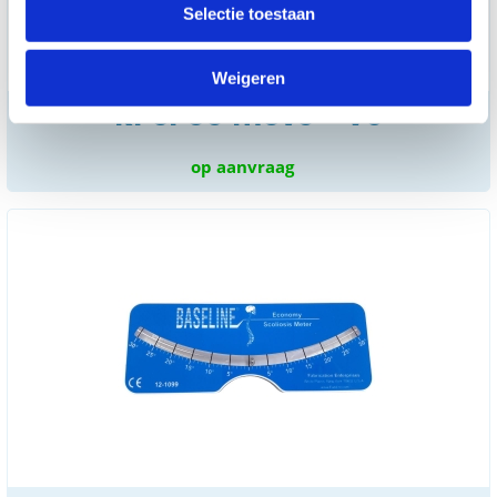
Selectie toestaan
Weigeren
kForce Move - V3
op aanvraag