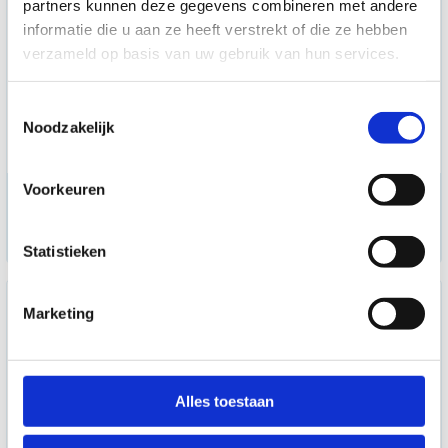
partners kunnen deze gegevens combineren met andere
informatie die u aan ze heeft verstrekt of die ze hebben
verzameld op basis van uw gebruik van hun services.
Toestemmingsselectie
Noodzakelijk
SAEHAN Huidplooidiktemeter
Voorkeuren
Skinfold Profi
381,30
Statistieken
Marketing
Alles toestaan