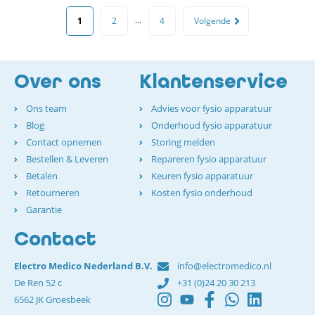
...
1
2
4
Volgende
Over ons
Klantenservice
Ons team
Advies voor fysio apparatuur
Blog
Onderhoud fysio apparatuur
Contact opnemen
Storing melden
Bestellen & Leveren
Repareren fysio apparatuur
Betalen
Keuren fysio apparatuur
Retourneren
Kosten fysio onderhoud
Garantie
Contact
Electro Medico Nederland B.V.
info@electromedico.nl
De Ren 52 c
+31 (0)24 20 30 213
6562 JK Groesbeek