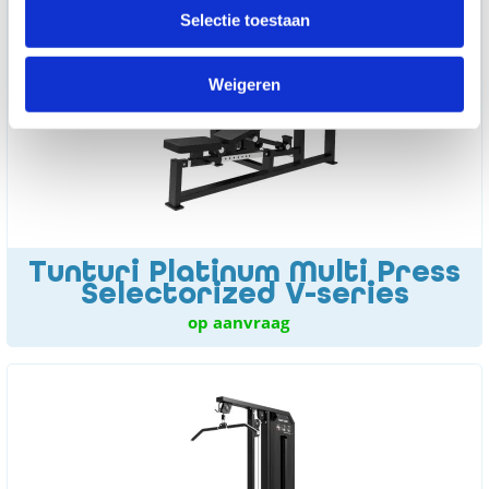
Selectie toestaan
Weigeren
Tunturi Platinum Multi Press
Selectorized V-series
op aanvraag