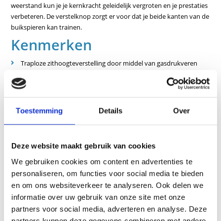
weerstand kun je je kernkracht geleidelijk vergroten en je prestaties
verbeteren. De verstelknop zorgt er voor dat je beide kanten van de
buikspieren kan trainen.
Kenmerken
Traploze zithoogteverstelling door middel van gasdrukveren
Verstelbare voetensteun
Opvouwbare schoudervullingen voor comfortabel in- en
uitstappen
Toestemming
Details
Over
Uitgangspositie kan individueel worden aangepast
Verstelbare schouder- en rugkussens
Deze website maakt gebruik van cookies
Traploos instelbare reisbegrenzing
We gebruiken cookies om content en advertenties te
Draagvermogen: 65 kg in 5 x 3 kg + 10 x 5 kg
personaliseren, om functies voor social media te bieden
en om ons websiteverkeer te analyseren. Ook delen we
informatie over uw gebruik van onze site met onze
partners voor social media, adverteren en analyse. Deze
partners kunnen deze gegevens combineren met andere