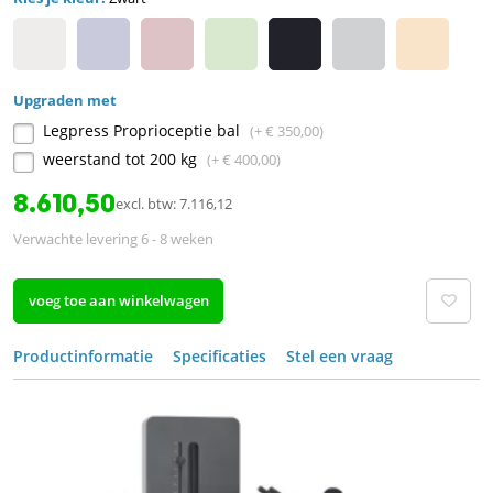
Upgraden met
Legpress Proprioceptie bal
(+ € 350,00)
weerstand tot 200 kg
(+ € 400,00)
8.610,50
excl. btw: 7.116,12
Verwachte levering 6 - 8 weken
voeg toe aan winkelwagen
Productinformatie
Specificaties
Stel een vraag