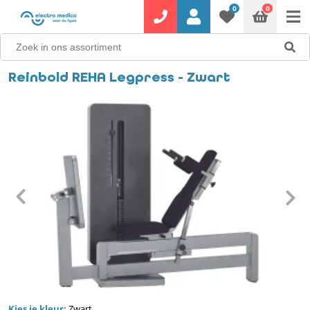
0
0
Reinbold REHA Legpress - Zwart
Kies je kleur:
Zwart