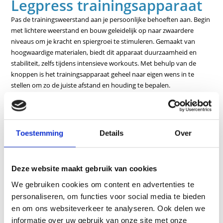
Legpress trainingsapparaat
Pas de trainingsweerstand aan je persoonlijke behoeften aan. Begin
met lichtere weerstand en bouw geleidelijk op naar zwaardere
niveaus om je kracht en spiergroei te stimuleren. Gemaakt van
hoogwaardige materialen, biedt dit apparaat duurzaamheid en
stabiliteit, zelfs tijdens intensieve workouts. Met behulp van de
knoppen is het trainingsapparaat geheel naar eigen wens in te
stellen om zo de juiste afstand en houding te bepalen.
Kenmerken
Inclusief bewegingsbegrenzers en lendenkussen, evenals
Toestemming
Details
Over
Speciale geluidsreducerende elementen tussen de gewichten
Optimale lage toegang, vooral voor heup- en kniepatiënten,
Eenvoudige instelling van de startpositie
Deze website maakt gebruik van cookies
Pneumatische veerondersteunde rugleuningverstelling vanuit
We gebruiken cookies om content en advertenties te
zit
personaliseren, om functies voor social media te bieden
en om ons websiteverkeer te analyseren. Ook delen we
Tot bijna liggende en in hoek verstelbare voetsteun
informatie over uw gebruik van onze site met onze