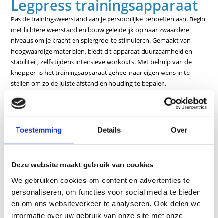
Legpress trainingsapparaat
Pas de trainingsweerstand aan je persoonlijke behoeften aan. Begin
met lichtere weerstand en bouw geleidelijk op naar zwaardere
niveaus om je kracht en spiergroei te stimuleren. Gemaakt van
hoogwaardige materialen, biedt dit apparaat duurzaamheid en
stabiliteit, zelfs tijdens intensieve workouts. Met behulp van de
knoppen is het trainingsapparaat geheel naar eigen wens in te
stellen om zo de juiste afstand en houding te bepalen.
Kenmerken
Inclusief bewegingsbegrenzers en lendenkussen, evenals
Toestemming
Details
Over
Speciale geluidsreducerende elementen tussen de gewichten
Optimale lage toegang, vooral voor heup- en kniepatiënten,
Eenvoudige instelling van de startpositie
Deze website maakt gebruik van cookies
Pneumatische veerondersteunde rugleuningverstelling vanuit
We gebruiken cookies om content en advertenties te
zit
personaliseren, om functies voor social media te bieden
en om ons websiteverkeer te analyseren. Ook delen we
Tot bijna liggende en in hoek verstelbare voetsteun
informatie over uw gebruik van onze site met onze