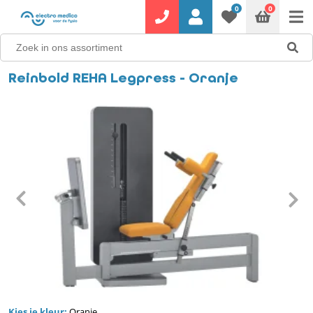
0
0
Reinbold REHA Legpress - Oranje
Kies je kleur:
Oranje