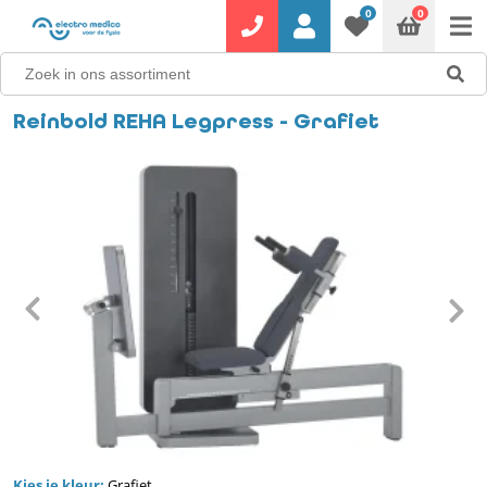
0
0
Reinbold REHA Legpress - Grafiet
Kies je kleur:
Grafiet