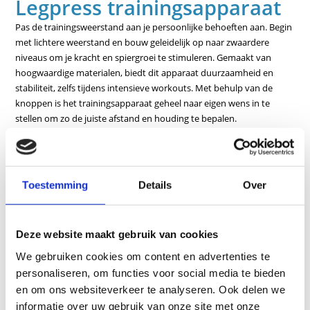
Legpress trainingsapparaat
Pas de trainingsweerstand aan je persoonlijke behoeften aan. Begin
met lichtere weerstand en bouw geleidelijk op naar zwaardere
niveaus om je kracht en spiergroei te stimuleren. Gemaakt van
hoogwaardige materialen, biedt dit apparaat duurzaamheid en
stabiliteit, zelfs tijdens intensieve workouts. Met behulp van de
knoppen is het trainingsapparaat geheel naar eigen wens in te
stellen om zo de juiste afstand en houding te bepalen.
Kenmerken
Inclusief bewegingsbegrenzers en lendenkussen, evenals
Toestemming
Details
Over
Speciale geluidsreducerende elementen tussen de gewichten
Optimale lage toegang, vooral voor heup- en kniepatiënten,
Eenvoudige instelling van de startpositie
Deze website maakt gebruik van cookies
Pneumatische veerondersteunde rugleuningverstelling vanuit
We gebruiken cookies om content en advertenties te
zit
personaliseren, om functies voor social media te bieden
en om ons websiteverkeer te analyseren. Ook delen we
Tot bijna liggende en in hoek verstelbare voetsteun
informatie over uw gebruik van onze site met onze