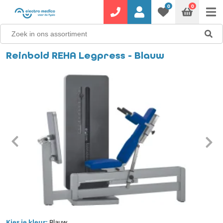
0
0
Reinbold REHA Legpress - Blauw
Kies je kleur:
Blauw