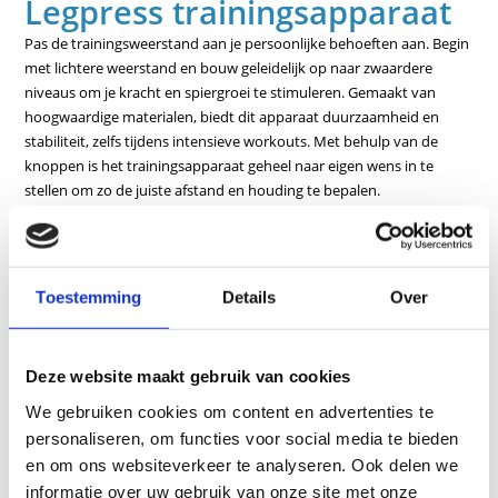
Legpress trainingsapparaat
Pas de trainingsweerstand aan je persoonlijke behoeften aan. Begin
met lichtere weerstand en bouw geleidelijk op naar zwaardere
niveaus om je kracht en spiergroei te stimuleren. Gemaakt van
hoogwaardige materialen, biedt dit apparaat duurzaamheid en
stabiliteit, zelfs tijdens intensieve workouts. Met behulp van de
knoppen is het trainingsapparaat geheel naar eigen wens in te
stellen om zo de juiste afstand en houding te bepalen.
Kenmerken
Inclusief bewegingsbegrenzers en lendenkussen, evenals
Toestemming
Details
Over
Speciale geluidsreducerende elementen tussen de gewichten
Optimale lage toegang, vooral voor heup- en kniepatiënten,
Eenvoudige instelling van de startpositie
Deze website maakt gebruik van cookies
Pneumatische veerondersteunde rugleuningverstelling vanuit
We gebruiken cookies om content en advertenties te
zit
personaliseren, om functies voor social media te bieden
en om ons websiteverkeer te analyseren. Ook delen we
Tot bijna liggende en in hoek verstelbare voetsteun
informatie over uw gebruik van onze site met onze