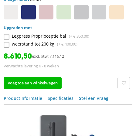
Upgraden met
Legpress Proprioceptie bal
(+ € 350,00)
weerstand tot 200 kg
(+ € 400,00)
8.610,50
excl. btw: 7.116,12
Verwachte levering 6 - 8 weken
voeg toe aan winkelwagen
Productinformatie
Specificaties
Stel een vraag