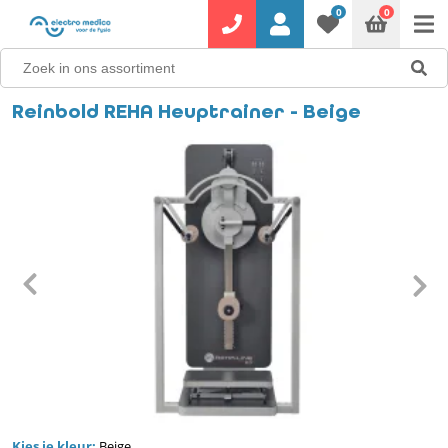
0
0
Reinbold REHA Heuptrainer - Beige
Kies je kleur:
Beige