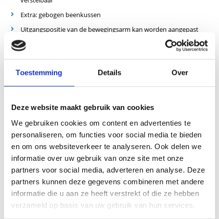
verstelbaar
Extra: gebogen beenkussen
Uitgangspositie van de bewegingsarm kan worden aangepast
Excentrische technologie voor consistente krachtverdeling
Verstelbare handgreep
Toestemming
Details
Over
Traploos instelbare reisbegrenzing
Draagvermogen: 75 kg in 15 x 5 kg
Deze website maakt gebruik van cookies
We gebruiken cookies om content en advertenties te
personaliseren, om functies voor social media te bieden
en om ons websiteverkeer te analyseren. Ook delen we
informatie over uw gebruik van onze site met onze
partners voor social media, adverteren en analyse. Deze
partners kunnen deze gegevens combineren met andere
informatie die u aan ze heeft verstrekt of die ze hebben
verzameld op basis van uw gebruik van hun services.