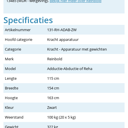
13485 (MDR - wetgeving).
Bekijk hier meer over Reinbold
Specificaties
Artikelnummer
131-RH-ADAB-ZW
Hoofd categorie
Kracht apparatuur
Categorie
Kracht - Apparatuur met gewichten
Merk
Reinbold
Model
Adductie-Abductie of Reha
Lengte
115 cm
Breedte
154 cm
Hoogte
163 cm
Kleur
Zwart
Weerstand
100 kg (20 x 5 kg)
Gewicht
322 kg