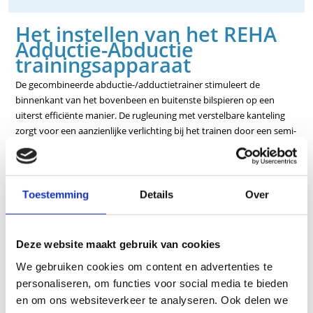
Het instellen van het REHA
Adductie-Abductie
trainingsapparaat
De gecombineerde abductie-/adductietrainer stimuleert de
binnenkant van het bovenbeen en buitenste bilspieren op een
uiterst efficiënte manier. De rugleuning met verstelbare kanteling
zorgt voor een aanzienlijke verlichting bij het trainen door een semi-
liggende positie, vooral voor heuppatiënten. De gemakkelijk
bewegende éénknopsverstelling van de beensteunen van adductie
tot abductie zorgt voor maximaal gebruiksgemak.
Kenmerken
Toestemming
Details
Over
inclusief bewegingsbegrenzers
Deze website maakt gebruik van cookies
pneumatische veerondersteunde rugleuningverstelling
We gebruiken cookies om content en advertenties te
meerdimensionaal verstelbare beensteunen
personaliseren, om functies voor social media te bieden
inclusief speciale geluidsisolerende elementen tussen de
en om ons websiteverkeer te analyseren. Ook delen we
halterschijven