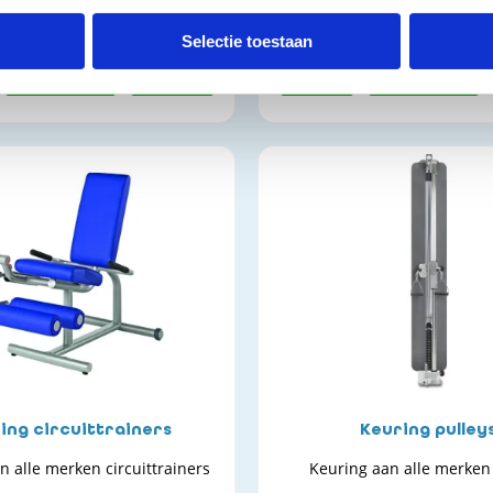
en hometrainers
Selectie toestaan
onderhoud
keuring
kopen
onderhoud
ing circuittrainers
Keuring pulley
n alle merken circuittrainers
Keuring aan alle merken