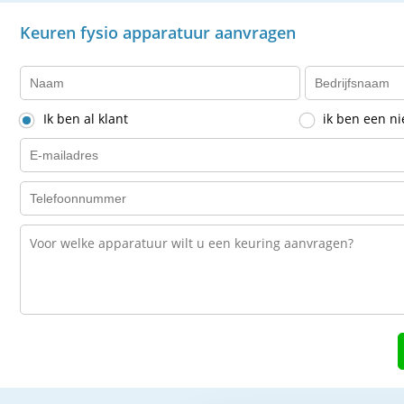
Keuren fysio apparatuur aanvragen
Ik ben al klant
ik ben een n