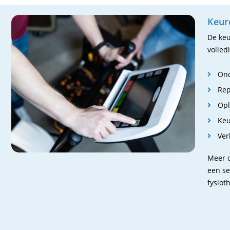
Keure
De keu
volled
Ond
Rep
Opl
Keu
Ver
Meer d
een se
fysiot