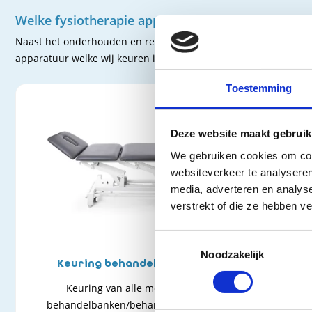
Welke fysiotherapie apparatuur kunnen wij keur
Naast het onderhouden en repareren van alle mogelijke fysio 
apparatuur welke wij keuren is onderstaand beschreven apparat
Toestemming
Deze website maakt gebruik
We gebruiken cookies om cont
websiteverkeer te analyseren
media, adverteren en analys
verstrekt of die ze hebben v
Toestemmingsselectie
Noodzakelijk
Keuring behandeltafels
Keu
Keuring van alle merken
Keuring van
behandelbanken/behandeltafels