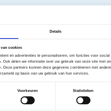
en?
apparaten en apparatuur, kunnen wij ook uw apparatuur keuren en
uur. Staat uw fysio apparaat of apparatuur er niet bij? Informee
Details
 van cookies
ent en advertenties te personaliseren, om functies voor social
. Ook delen we informatie over uw gebruik van onze site met on
e. Deze partners kunnen deze gegevens combineren met andere i
erzameld op basis van uw gebruik van hun services.
Voorkeuren
Statistieken
ring ergometers en
Keuring loopban
hometrainers
Keuring van loopbanden, het
 alle merken ergometerfietsen
ons niet uit