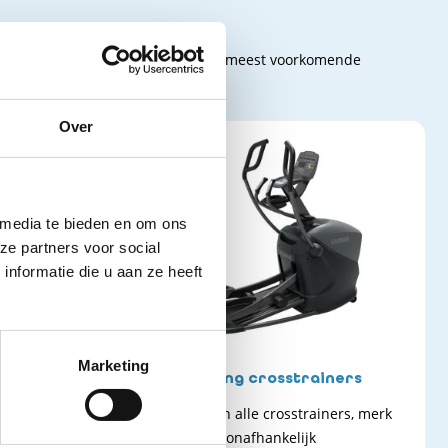
 voorzien van keuringssticker. De meest voorkomende
r dan naar de mogelijkheden.
Over
 media te bieden en om ons
ze partners voor social
nformatie die u aan ze heeft
Marketing
den
Keuring crosstrainers
 merk maakt
Keuring van alle crosstrainers, merk
onafhankelijk