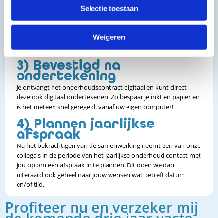
2) Ontvang jouw
Selectie toestaan
onderhoudscontract
Nadat wij jou telefonisch hebben gesproken over de aanvraag
Weigeren
gieten we de afspraak netjes in een contract welke u digitaal
ontvangt.
3) Bevestigd na
ondertekening
Je ontvangt het onderhoudscontract digitaal en kunt direct
deze ook digitaal ondertekenen. Zo bespaar je inkt en papier en
is het meteen snel geregeld, vanaf uw eigen computer!
4) Plannen jaarlijkse
afspraak
Na het bekrachtigen van de samenwerking neemt een van onze
collega's in de periode van het jaarlijkse onderhoud contact met
jou op om een afspraak in te plannen. Dit doen we dan
uiteraard ook geheel naar jouw wensen wat betreft datum
en/of tijd.
Profiteer nu en verzeker mij
de komende drie jaar vaste