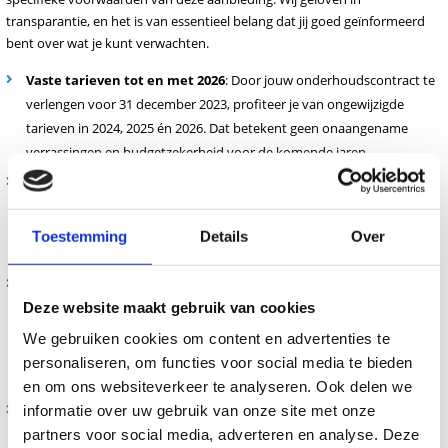
transparantie, en het is van essentieel belang dat jij goed geïnformeerd
bent over wat je kunt verwachten.
Vaste tarieven tot en met 2026
: Door jouw onderhoudscontract te
verlengen voor 31 december 2023, profiteer je van ongewijzigde
tarieven in 2024, 2025 én 2026. Dat betekent geen onaangename
verrassingen en budgetzekerheid voor de komende jaren.
Ondubbelzinnige overeenkomst
: We leggen alles duidelijk vast op
papier. Dit zorgt voor duidelijke afspraken en zekerheid voor beide
partijen. Jij weet precies waar je aan toe bent en wij weten wat we
Toestemming
Details
Over
kunnen verwachten.
Flexibiliteit staat centraal
: Jouw praktijk is dynamisch en kan
Deze website maakt gebruik van cookies
veranderen. Daarom bieden we jou de mogelijkheid om apparaten
aan het onderhoudscontract toe te voegen of uit te sluiten
We gebruiken cookies om content en advertenties te
gedurende de looptijd. Dit zorgt ervoor dat het contract altijd up-to-
personaliseren, om functies voor social media te bieden
date is en aansluit bij jouw behoeften.
en om ons websiteverkeer te analyseren. Ook delen we
Doorgang na drie jaar
: Na het profiteren van 3 jaar ongewijzigde
informatie over uw gebruik van onze site met onze
tarieven zal jouw contract automatisch jaarlijkse doorlopen. Vanaf dat
partners voor social media, adverteren en analyse. Deze