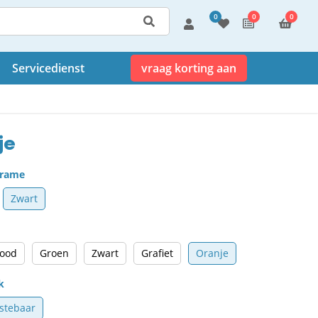
0
0
0
Servicedienst
vraag korting aan
je
 frame
Zwart
ood
Groen
Zwart
Grafiet
Oranje
k
stebaar