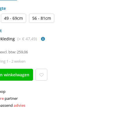
gte
49 - 69cm
56 - 81cm
t
ekleding
(+ € 47,49)
excl. btw: 259,06
ing 1 - 2 weken
an winkelwagen
hop
re 
partner 
passend 
advies 