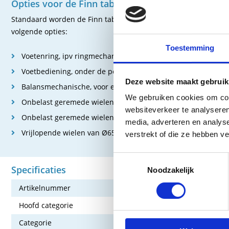
Opties voor de Finn taboeret
Standaard worden de Finn taboeretten al uitgebreid geleverd, to
volgende opties:
Toestemming
Voetenring, ipv ringmechanisme onder de zitting
Voetbediening, onder de poot
Deze website maakt gebruik
Balansmechanische, voor een dynamisch mee bewegende zi
We gebruiken cookies om cont
Onbelast geremede wielen van Ø50cm
websiteverkeer te analyseren
Onbelast geremede wielen van Ø65cm
media, adverteren en analys
Vrijlopende wielen van Ø65cm met een open center
verstrekt of die ze hebben v
Toestemmingsselectie
Specificaties
Noodzakelijk
Artikelnummer
115-FB-MN-
Hoofd categorie
Behandeltaf
Categorie
Behandeltafe