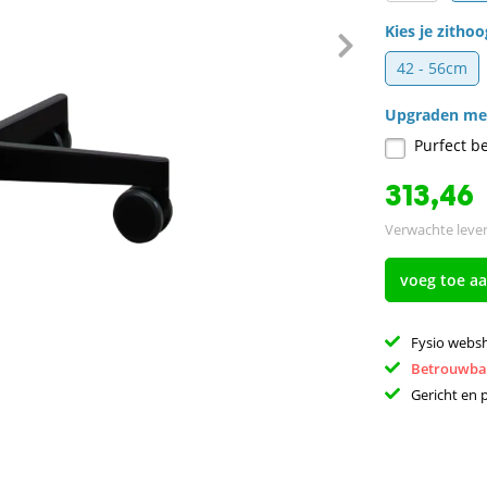
Kies je zithoo
42 - 56cm
Upgraden me
Purfect b
313,46
Verwachte lever
voeg toe a
Fysio webs
Betrouwba
Gericht en 