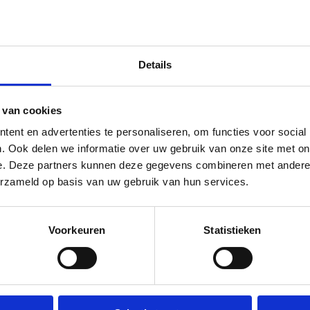
ch zijn er altijd onderdelen om jouw taboeret beter passend bij jo
Details
 van cookies
tting
ent en advertenties te personaliseren, om functies voor social
. Ook delen we informatie over uw gebruik van onze site met on
e. Deze partners kunnen deze gegevens combineren met andere i
erzameld op basis van uw gebruik van hun services.
Voorkeuren
Statistieken
S-OR
els
ls - Taboeretten