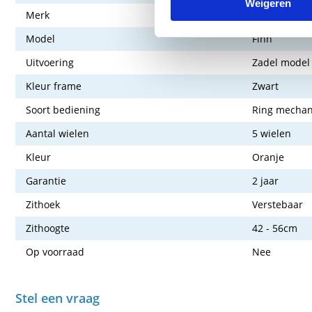
Weigeren
Merk
Wesseling
Model
Finn
Uitvoering
Zadel model
Kleur frame
Zwart
Soort bediening
Ring mechan
Aantal wielen
5 wielen
Kleur
Oranje
Garantie
2 jaar
Zithoek
Verstebaar
Zithoogte
42 - 56cm
Op voorraad
Nee
Stel een vraag