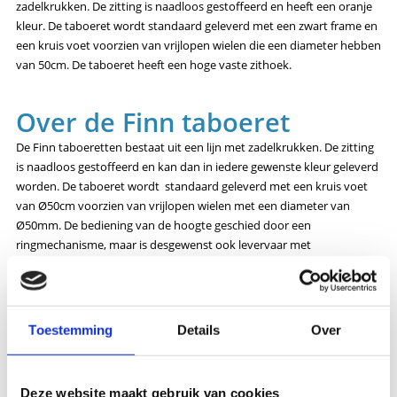
zadelkrukken. De zitting is naadloos gestoffeerd en heeft een oranje
kleur. De taboeret wordt standaard geleverd met een zwart frame en
een kruis voet voorzien van vrijlopen wielen die een diameter hebben
van 50cm. De taboeret heeft een hoge vaste zithoek.
Over de Finn taboeret
De Finn taboeretten bestaat uit een lijn met zadelkrukken. De zitting
is naadloos gestoffeerd en kan dan in iedere gewenste kleur geleverd
worden. De taboeret wordt standaard geleverd met een kruis voet
van Ø50cm voorzien van vrijlopen wielen met een diameter van
Ø50mm. De bediening van de hoogte geschied door een
ringmechanisme, maar is desgewenst ook levervaar met
voetbediening.
Opties voor de Finn taboeret
Toestemming
Details
Over
Standaard worden de Finn taboeretten al uitgebreid geleverd, toch
zijn er altijd onderdelen om jouw taboeret beter passend bij jouw
Deze website maakt gebruik van cookies