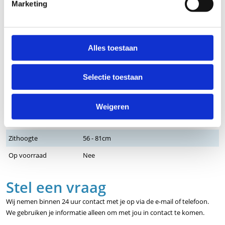
Model
Finn
Marketing
Uitvoering
Zadel model
Kleur frame
Zwart
Alles toestaan
Soort bediening
Ring mechaniek
Aantal wielen
5 wielen
Selectie toestaan
Kleur
Oranje
Garantie
2 jaar
Weigeren
Zithoek
Vast
Zithoogte
56 - 81cm
Op voorraad
Nee
Stel een vraag
Wij nemen binnen 24 uur contact met je op via de e-mail of telefoon.
We gebruiken je informatie alleen om met jou in contact te komen.