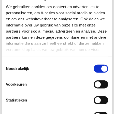
situatie te kunnen krijgen. Hiervoor kan je kiezen uit de volgende
opties:
We gebruiken cookies om content en advertenties te
personaliseren, om functies voor social media te bieden
Voetenring, ipv ringmechanisme onder de zitting
en om ons websiteverkeer te analyseren. Ook delen we
Voetbediening, onder de poot
informatie over uw gebruik van onze site met onze
Balansmechanische, voor een dynamisch mee bewegende zitting
partners voor social media, adverteren en analyse. Deze
partners kunnen deze gegevens combineren met andere
Onbelast geremede wielen van Ø50cm
informatie die u aan ze heeft verstrekt of die ze hebben
Onbelast geremede wielen van Ø65cm
verzameld op basis van uw gebruik van hun services.
Vrijlopende wielen van Ø65cm met een open center
Toestemmingsselectie
Noodzakelijk
Specificaties
Artikelnummer
115-FB-VZ-L-OR
Voorkeuren
Hoofd categorie
Behandeltafels
Categorie
Behandeltafels - Taboeretten
Statistieken
Merk
Wesseling