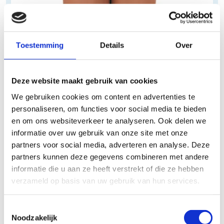
Toestemming
Details
Over
Vaste tape in de praktijk
In de fysiotherapie vormt vaste tape vaak een onderdeel van
Deze website maakt gebruik van cookies
diverse behandelings- en revalidatiemethoden. Het wordt ingezet
ter ondersteuning en stabilisatie van spieren gedurende het
We gebruiken cookies om content en advertenties te
herstelproces na blessures. Hierdoor wordt de belasting op
personaliseren, om functies voor social media te bieden
overbelaste of geblesseerde spieren verlicht. Bovendien kan het
en om ons websiteverkeer te analyseren. Ook delen we
worden gebruikt om de houding van de patiënt te corrigeren door
informatie over uw gebruik van onze site met onze
specifieke lichaamsdelen in de gewenste positie te houden.
partners voor social media, adverteren en analyse. Deze
Kenmerken
partners kunnen deze gegevens combineren met andere
informatie die u aan ze heeft verstrekt of die ze hebben
Stevige fixatie
verzameld op basis van uw gebruik van hun services.
Langdurige ondersteuning
Sterke kleefkracht
Toestemmingsselectie
Noodzakelijk
Gebruik voor stabillisatie