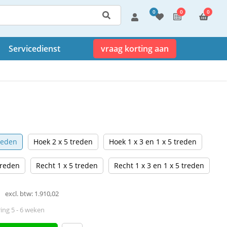
0
0
0
Servicedienst
vraag korting aan
reden
Hoek 2 x 5 treden
Hoek 1 x 3 en 1 x 5 treden
treden
Recht 1 x 5 treden
Recht 1 x 3 en 1 x 5 treden
excl. btw: 1.910,02
ing 5 - 6 weken