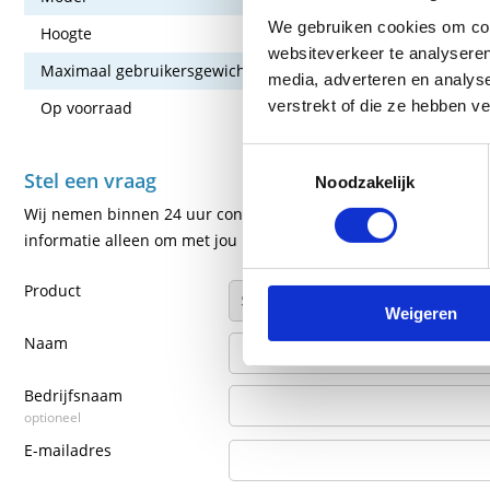
We gebruiken cookies om cont
Hoogte
138 cm
websiteverkeer te analyseren
Maximaal gebruikersgewicht
135 kg
media, adverteren en analys
verstrekt of die ze hebben v
Op voorraad
Nee
Toestemmingsselectie
Stel een vraag
Noodzakelijk
Wij nemen binnen 24 uur contact met je op via de e-mail of tel
informatie alleen om met jou in contact te komen.
Product
Weigeren
Naam
Bedrijfsnaam
optioneel
E-mailadres