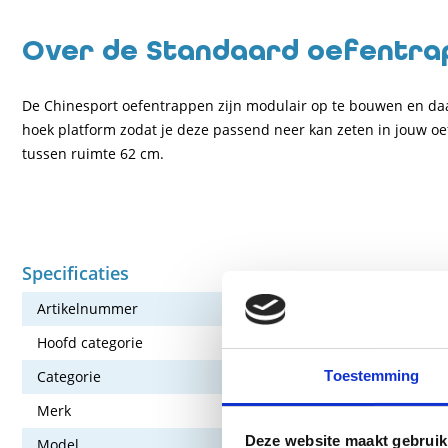
Over de Standaard oefentrap
De Chinesport oefentrappen zijn modulair op te bouwen en daa
hoek platform zodat je deze passend neer kan zeten in jouw o
tussen ruimte 62 cm.
Specificaties
Artikelnummer
128-OT-HO-
Hoofd categorie
Cardio appa
Toestemming
Categorie
Cardio - Lo
Merk
Chinesport
Deze website maakt gebruik
Model
Hoek 2 x 3 t