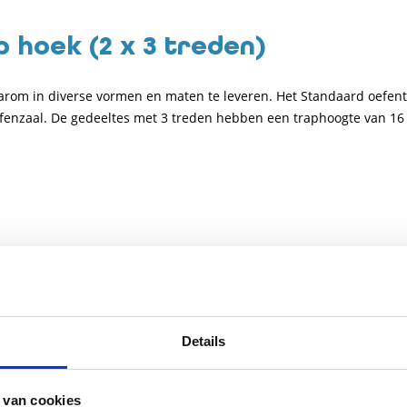
 hoek (2 x 3 treden)
rom in diverse vormen en maten te leveren. Het Standaard oefentr
efenzaal. De gedeeltes met 3 treden hebben een traphoogte van 1
2X3
ratuur
Details
opbruggen en trappen
 van cookies
reden