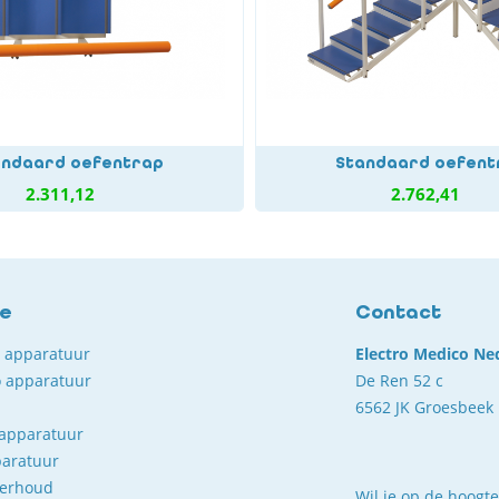
andaard oefentrap
Standaard oefent
2.311,12
2.762,41
ce
Contact
o apparatuur
Electro Medico Ne
 apparatuur
De Ren 52 c
6562 JK Groesbeek
 apparatuur
paratuur
derhoud
Wil je op de hoogte