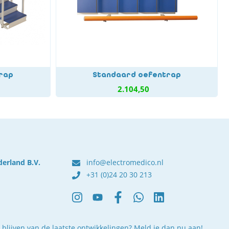
rap
Standaard oefentrap
2.104,50
derland B.V.
info@electromedico.nl
+31 (0)24 20 30 213
 blijven van de laatste ontwikkelingen? Meld je dan nu aan!