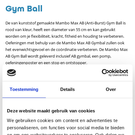
Gym Ball
De van kunststof gemaakte Mambo Max AB (Anti-Burst) Gym Ball is
rood van kleur, heeft een diameter van 55 cm en kan gebruikt
worden om je flexibiliteit, kracht, fitheid en houding te verbeteren.
Oefeningen met behulp van de Mambo Max AB Gymbal zullen ook
het evenwichtsgevoel en de coördinatie verbeteren. De Mambo Max
AB Gym Ball wordt geleverd inclusief AB gymbal, een pomp,
oefeningenposter en een stop en ontstopper.
Specificaties
Toestemming
Details
Over
Artikelnummer
172-MVS-AB-55
EAN
5420063001441
Categorie
Oefenmateriaal - Oefenballen en matten
Deze website maakt gebruik van cookies
We gebruiken cookies om content en advertenties te
Merk
Mambo Max
personaliseren, om functies voor social media te bieden
Uitvoering
Bal
en om ons websiteverkeer te analyseren. Ook delen we