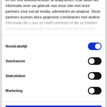
Kleur
Rood
informatie over uw gebruik van onze site met onze
partners voor social media, adverteren en analyse. Deze
Materiaal
Kunststof
partners kunnen deze gegevens combineren met andere
Diameter
55 cm
informatie die u aan ze heeft verstrekt of die ze hebben
verzameld op basis van uw gebruik van hun services.
Maximaal gewicht
350 kg
Op voorraad
Ja
Toestemmingsselectie
Noodzakelijk
Stel een vraag
Wij nemen binnen 24 uur contact met je op via de e-mail of telefoon.
Voorkeuren
We gebruiken je informatie alleen om met jou in contact te komen.
Product
Statistieken
Naam
Marketing
Bedrijfsnaam
optioneel