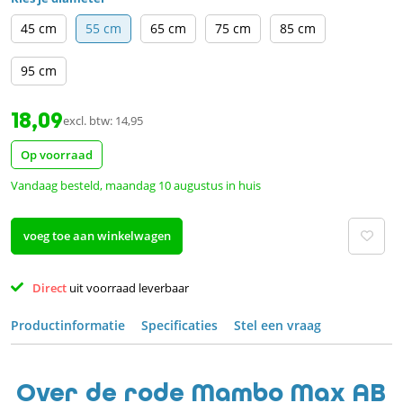
45 cm
55 cm
65 cm
75 cm
85 cm
95 cm
18,09
excl. btw: 14,95
Op voorraad
Vandaag besteld, maandag 10 augustus in huis
voeg toe aan winkelwagen
Direct 
uit voorraad leverbaar 
Productinformatie
Specificaties
Stel een vraag
Over de rode Mambo Max AB