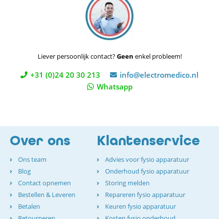
Liever persoonlijk contact?
Geen
enkel probleem!
+31 (0)24 20 30 213
info@electromedico.nl
Whatsapp
Over ons
Klantenservice
Ons team
Advies voor fysio apparatuur
Blog
Onderhoud fysio apparatuur
Contact opnemen
Storing melden
Bestellen & Leveren
Repareren fysio apparatuur
Betalen
Keuren fysio apparatuur
Retourneren
Kosten fysio onderhoud