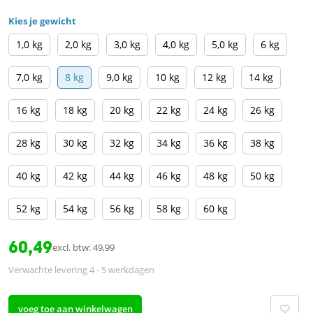
Kies je gewicht
1,0 kg
2,0 kg
3,0 kg
4,0 kg
5,0 kg
6 kg
7,0 kg
8 kg
9,0 kg
10 kg
12 kg
14 kg
16 kg
18 kg
20 kg
22 kg
24 kg
26 kg
28 kg
30 kg
32 kg
34 kg
36 kg
38 kg
40 kg
42 kg
44 kg
46 kg
48 kg
50 kg
52 kg
54 kg
56 kg
58 kg
60 kg
60,49
excl. btw: 49,99
Verwachte levering 4 - 5 werkdagen
voeg toe aan winkelwagen