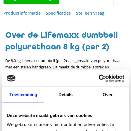
Productinformatie
Specificaties
Stel een vraag
Over de Lifemaxx dumbbell
polyurethaan 8 kg (per 2)
De 8,0 kg Lifemaxx dumbbell (per 2) zijn gemaakt van polyurethaan
met een stalen handgreep. Dit maakt de dumbbells strak en
compact. Zowel aan de bovenkant, onderkant en voorkant staat de
kg aanduiding weergegeven, waardoor het altijd duidelijk met welk
gewicht je aan het werk bent!
Toestemming
Details
Over
Specificaties
Artikelnummer
176-LM-PU-8
Deze website maakt gebruik van cookies
EAN
7430436641615
We gebruiken cookies om content en advertenties te