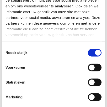
personaliseren, om functies voor social media te bieden
Categorie
Oefenmateriaal - Dumbbels
en om ons websiteverkeer te analyseren. Ook delen we
Merk
Lifemaxx
informatie over uw gebruik van onze site met onze
partners voor social media, adverteren en analyse. Deze
Kleur
Zwart
partners kunnen deze gegevens combineren met andere
Gewicht
8 kg
informatie die u aan ze heeft verstrekt of die ze hebben
Materiaal
Polyurethaan
verzameld op basis van uw gebruik van hun services.
Verpakking
Set van 2
Toestemmingsselectie
Op voorraad
Nee
Noodzakelijk
Stel een vraag
Voorkeuren
Wij nemen binnen 24 uur contact met je op via de e-mail of telefoon.
We gebruiken je informatie alleen om met jou in contact te komen.
Statistieken
Product
Marketing
Naam