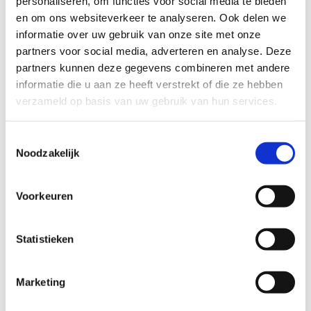
personaliseren, om functies voor social media te bieden
Categorie
Oefenmateriaal - Dumbbels
en om ons websiteverkeer te analyseren. Ook delen we
Merk
Lifemaxx
informatie over uw gebruik van onze site met onze
partners voor social media, adverteren en analyse. Deze
Kleur
Zwart
partners kunnen deze gegevens combineren met andere
Gewicht
54 kg
informatie die u aan ze heeft verstrekt of die ze hebben
Materiaal
Polyurethaan
verzameld op basis van uw gebruik van hun services.
Verpakking
Set van 2
Toestemmingsselectie
Op voorraad
Nee
Noodzakelijk
Stel een vraag
Voorkeuren
Wij nemen binnen 24 uur contact met je op via de e-mail of telefoon.
We gebruiken je informatie alleen om met jou in contact te komen.
Statistieken
Product
Marketing
Naam