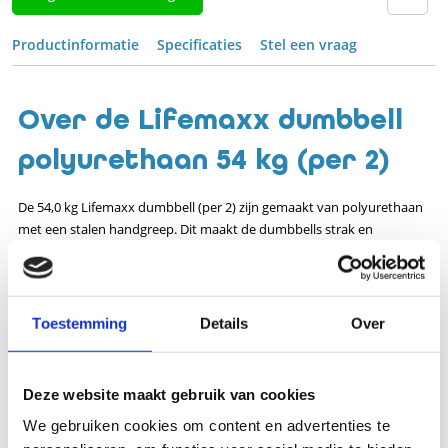
Productinformatie
Specificaties
Stel een vraag
Over de Lifemaxx dumbbell
polyurethaan 54 kg (per 2)
De 54,0 kg Lifemaxx dumbbell (per 2) zijn gemaakt van polyurethaan
met een stalen handgreep. Dit maakt de dumbbells strak en
compact. Zowel aan de bovenkant, onderkant en voorkant staat de
kg aanduiding weergegeven, waardoor het altijd duidelijk met welk
gewicht je aan het werk bent!
Toestemming
Details
Over
Specificaties
Artikelnummer
176-LM-PU-54
Deze website maakt gebruik van cookies
EAN
7430436845884
We gebruiken cookies om content en advertenties te