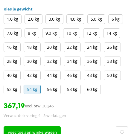
Kies je gewicht
1,0 kg
2,0 kg
3,0 kg
4,0 kg
5,0 kg
6 kg
7,0 kg
8 kg
9,0 kg
10 kg
12 kg
14 kg
16 kg
18 kg
20 kg
22 kg
24 kg
26 kg
28 kg
30 kg
32 kg
34 kg
36 kg
38 kg
40 kg
42 kg
44 kg
46 kg
48 kg
50 kg
52 kg
54 kg
56 kg
58 kg
60 kg
367,19
excl. btw: 303,46
Verwachte levering 4 - 5 werkdagen
voeg toe aan winkelwagen