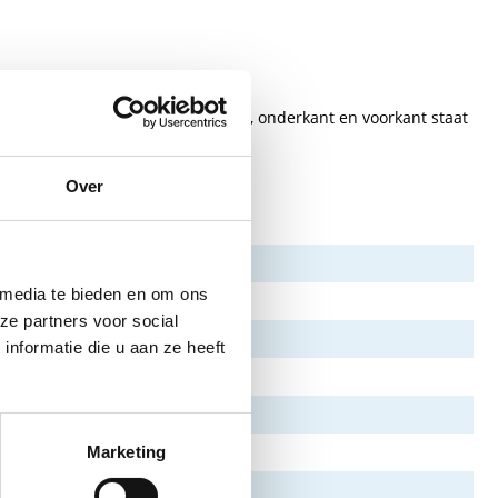
 compact. Zowel aan de bovenkant, onderkant en voorkant staat
Over
 media te bieden en om ons
ze partners voor social
nformatie die u aan ze heeft
Marketing