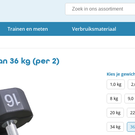
Trainen en meten
Verbruiksmateriaal
 36 kg (per 2)
Kies je gewic
1,0 kg
2,
8 kg
9,0
20 kg
22
34 kg
36