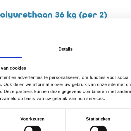
olyurethaan 36 kg (per 2)
ethaan met een stalen handgreep. Dit maakt de dumbbells strak en
t welk gewicht je aan het werk bent!
Details
 van cookies
6
ent en advertenties te personaliseren, om functies voor social
795
. Ook delen we informatie over uw gebruik van onze site met on
aal - Dumbbels
e. Deze partners kunnen deze gegevens combineren met andere i
erzameld op basis van uw gebruik van hun services.
Voorkeuren
Statistieken
n