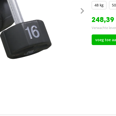
48 kg
50
248,39
Verwachte lever
voeg toe a