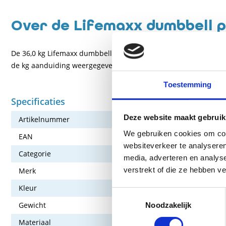
Over de Lifemaxx dumbbell p
De 36,0 kg Lifemaxx dumbbell (per 2) zijn gemaakt van polyur
de kg aanduiding weergegeven, waardoor het altijd duidelijk me
Toestemming
Specificaties
Deze website maakt gebruik
Artikelnummer
176-LM-PU-3
We gebruiken cookies om cont
EAN
7430436745
websiteverkeer te analyseren
Categorie
Oefenmateri
media, adverteren en analys
verstrekt of die ze hebben v
Merk
Lifemaxx
Kleur
Zwart
Toestemmingsselectie
Gewicht
36 kg
Noodzakelijk
Materiaal
Polyurethaa