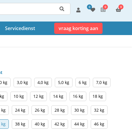
0
0
0
Servicedienst
vraag korting aan
ht
0 kg
3,0 kg
4,0 kg
5,0 kg
6 kg
7,0 kg
 kg
10 kg
12 kg
14 kg
16 kg
18 kg
 kg
24 kg
26 kg
28 kg
30 kg
32 kg
 kg
38 kg
40 kg
42 kg
44 kg
46 kg