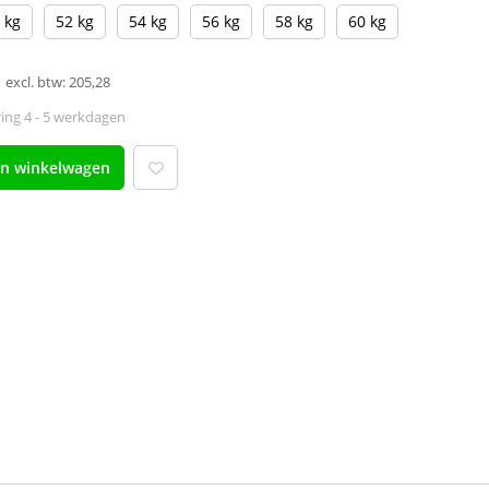
 kg
52 kg
54 kg
56 kg
58 kg
60 kg
excl. btw: 205,28
ing 4 - 5 werkdagen
an winkelwagen