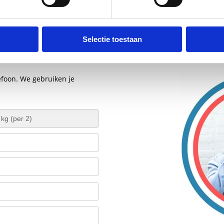
Selectie toestaan
efoon. We gebruiken je