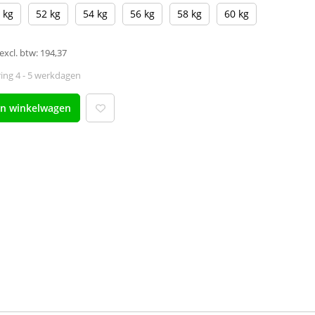
 kg
52 kg
54 kg
56 kg
58 kg
60 kg
excl. btw: 194,37
ing 4 - 5 werkdagen
an winkelwagen