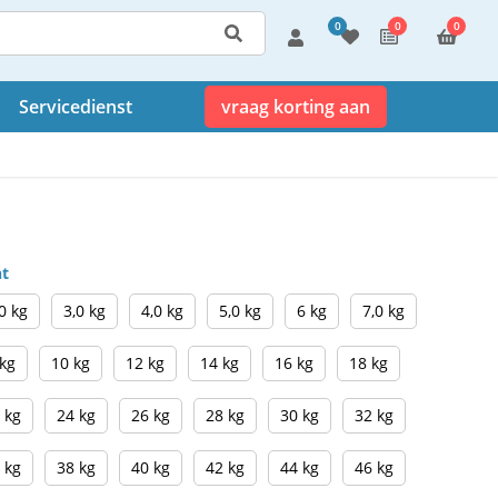
0
0
0
Servicedienst
vraag korting aan
ht
0 kg
3,0 kg
4,0 kg
5,0 kg
6 kg
7,0 kg
 kg
10 kg
12 kg
14 kg
16 kg
18 kg
 kg
24 kg
26 kg
28 kg
30 kg
32 kg
 kg
38 kg
40 kg
42 kg
44 kg
46 kg