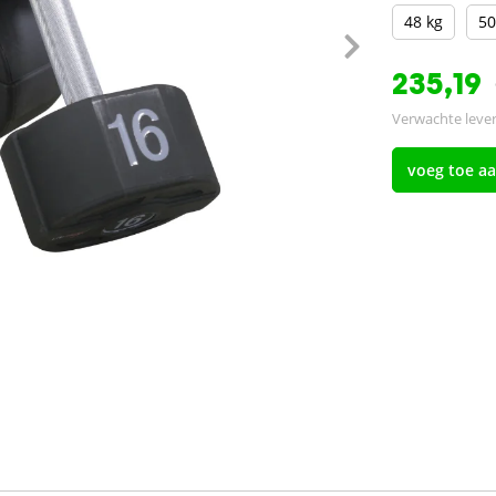
48 kg
50
235,19
Verwachte lever
voeg toe a