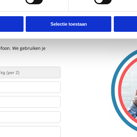
Selectie toestaan
efoon. We gebruiken je