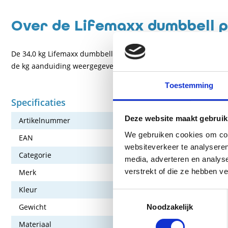
Over de Lifemaxx dumbbell p
De 34,0 kg Lifemaxx dumbbell (per 2) zijn gemaakt van polyur
de kg aanduiding weergegeven, waardoor het altijd duidelijk me
Toestemming
Specificaties
Deze website maakt gebruik
Artikelnummer
176-LM-PU-3
We gebruiken cookies om cont
EAN
7430436745
websiteverkeer te analyseren
Categorie
Oefenmateri
media, adverteren en analys
verstrekt of die ze hebben v
Merk
Lifemaxx
Kleur
Zwart
Toestemmingsselectie
Gewicht
34 kg
Noodzakelijk
Materiaal
Polyurethaa