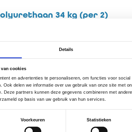
olyurethaan 34 kg (per 2)
ethaan met een stalen handgreep. Dit maakt de dumbbells strak en
t welk gewicht je aan het werk bent!
Details
 van cookies
4
ent en advertenties te personaliseren, om functies voor social
788
. Ook delen we informatie over uw gebruik van onze site met on
aal - Dumbbels
e. Deze partners kunnen deze gegevens combineren met andere i
erzameld op basis van uw gebruik van hun services.
Voorkeuren
Statistieken
n