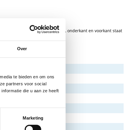
 compact. Zowel aan de bovenkant, onderkant en voorkant staat
Over
 media te bieden en om ons
ze partners voor social
nformatie die u aan ze heeft
Marketing