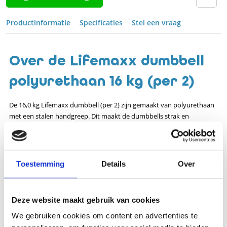
Productinformatie
Specificaties
Stel een vraag
Over de Lifemaxx dumbbell
polyurethaan 16 kg (per 2)
De 16,0 kg Lifemaxx dumbbell (per 2) zijn gemaakt van polyurethaan
met een stalen handgreep. Dit maakt de dumbbells strak en
compact. Zowel aan de bovenkant, onderkant en voorkant staat de
kg aanduiding weergegeven, waardoor het altijd duidelijk met welk
gewicht je aan het werk bent!
Toestemming
Details
Over
Specificaties
Artikelnummer
176-LM-PU-16
Deze website maakt gebruik van cookies
EAN
7430436645699
We gebruiken cookies om content en advertenties te