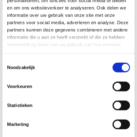
personaliseren, om functies voor social media te bieden
Categorie
Oefenmateriaal - Dumbbels
en om ons websiteverkeer te analyseren. Ook delen we
Merk
Lifemaxx
informatie over uw gebruik van onze site met onze
partners voor social media, adverteren en analyse. Deze
Kleur
Zwart
partners kunnen deze gegevens combineren met andere
Gewicht
16 kg
informatie die u aan ze heeft verstrekt of die ze hebben
Materiaal
Polyurethaan
verzameld op basis van uw gebruik van hun services.
Verpakking
Set van 2
Toestemmingsselectie
Op voorraad
Nee
Noodzakelijk
Stel een vraag
Voorkeuren
Wij nemen binnen 24 uur contact met je op via de e-mail of telefoon.
We gebruiken je informatie alleen om met jou in contact te komen.
Statistieken
Product
Marketing
Naam