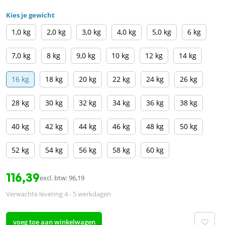
Kies je gewicht
1,0 kg
2,0 kg
3,0 kg
4,0 kg
5,0 kg
6 kg
7,0 kg
8 kg
9,0 kg
10 kg
12 kg
14 kg
16 kg
18 kg
20 kg
22 kg
24 kg
26 kg
28 kg
30 kg
32 kg
34 kg
36 kg
38 kg
40 kg
42 kg
44 kg
46 kg
48 kg
50 kg
52 kg
54 kg
56 kg
58 kg
60 kg
116,39
excl. btw: 96,19
Verwachte levering 4 - 5 werkdagen
voeg toe aan winkelwagen