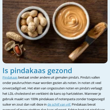
Is pindakaas gezond
Pindakaas
bestaat onder andere uit gemalen pinda’s. Pinda’s vallen
onder peulvruchten maar worden gezien als noten. In noten zit veel
onverzadigd vet. Het eten van ongezouten noten en pinda’s verlaagt
het LDL-cholesterol en verkleint de kans op hartziekten. Wanneer je
gebruik maakt van 100% pindakaas of notenpasta zonder toegevoegd
suiker en zout dan valt deze in
de schijf van vijf.
Pindakaas bevat
evenveel of meer eiwitten dan kaas of worst. Echter bestaat pindakaas