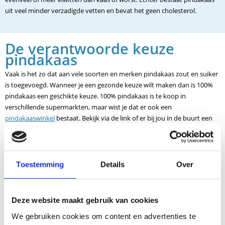
uit veel minder verzadigde vetten en bevat het geen cholesterol.
De verantwoorde keuze
pindakaas
Vaak is het zo dat aan vele soorten en merken pindakaas zout en suiker
is toegevoegd. Wanneer je een gezonde keuze wilt maken dan is 100%
pindakaas een geschikte keuze. 100% pindakaas is te koop in
verschillende supermarkten, maar wist je dat er ook een
pindakaaswinkel
bestaat. Bekijk via de link of er bij jou in de buurt een
pindakaaswinkel zit. Bij de pindakaaswinkel verkopen ze allerlei soorten
pindakaas. Gemixt met chilipeper en citroengras tot aan karamel
zeezout en knoflook met gebakken ui. Ze hebben zelfs pindakaas
gemaakt speciaal voor sporters. Hierin zijn plantaardige proteïnen
Toestemming
Details
Over
toegevoegd. Hierdoor bestaat de pindakaas uit meer dan 30 gram eiwit
per 100 gram.
Deze website maakt gebruik van cookies
We gebruiken cookies om content en advertenties te