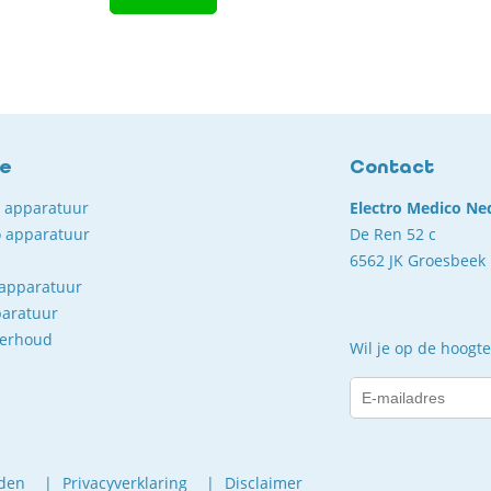
ce
Contact
o apparatuur
Electro Medico Ne
 apparatuur
De Ren 52 c
6562 JK Groesbeek
 apparatuur
paratuur
derhoud
Wil je op de hoogte
den
Privacyverklaring
Disclaimer