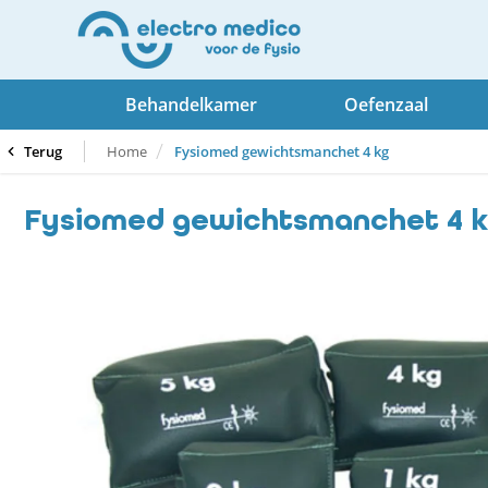
Behandelkamer
Oefenzaal
Terug
Home
Fysiomed gewichtsmanchet 4 kg
Fysiomed gewichtsmanchet 4 