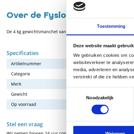
Over de Fysiomed gewichtsm
Toestemming
De 4 kg gewichtsmanchet van Fysiomed is gemaakt voor het ver
Deze website maakt gebruik
Specificaties
We gebruiken cookies om cont
websiteverkeer te analyseren
Artikelnummer
175-FM-4
media, adverteren en analys
Categorie
Oefenmateri
verstrekt of die ze hebben v
Merk
Fysiomed
Toestemmingsselectie
Gewicht
4,0 kg
Noodzakelijk
Op voorraad
Nee
Stel een vraag
Wij nemen binnen 24 uur contact met je op via de e-mail of tel
Weigeren