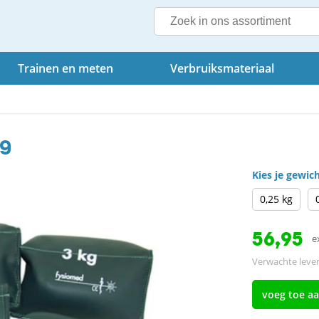
Trainen en meten
Verbruiksmateriaal
kg
Kies je gewic
0,25 kg
56,95
e
Verwachte lever
voeg toe a