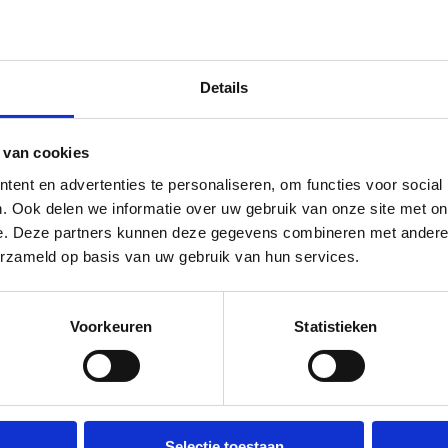
anchet 4 kg
Details
sterken van de armen en de benen. Je kan met de de gewichtsmanch
 van cookies
ent en advertenties te personaliseren, om functies voor social
. Ook delen we informatie over uw gebruik van onze site met on
e. Deze partners kunnen deze gegevens combineren met andere i
aal - Gewichtsmanchetten
erzameld op basis van uw gebruik van hun services.
Voorkeuren
Statistieken
efoon. We gebruiken je
Selectie toestaan