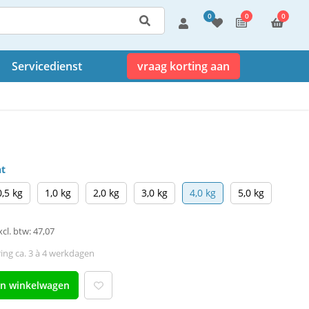
0
0
0
Servicedienst
vraag korting aan
ht
0,5 kg
1,0 kg
2,0 kg
3,0 kg
4,0 kg
5,0 kg
xcl. btw: 47,07
ing ca. 3 à 4 werkdagen
an winkelwagen