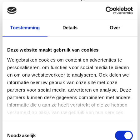
chipcard en registreren zo alle trainingsdata. Ook kunnen er losse
programma’s op de chipcard geschreven worden, dat programma zal
direct gestart worden wanneer jij de chipcard in het display stopt.
Toestemming
Details
Over
Dankzij de Polar hartslagband ontvanger koppel je makkelijk de
harstslagband voor een betrouwbare en stabiele hartslagmeting.
Mocht een hartslagband niet werken of niet gewenst zijn kan je altijd
Deze website maakt gebruik van cookies
kiezen voor de optie met hartslagsensoren op de bar. Houdt er wel
rekening mee dat deze minder betrouwbaar zijn dan een
We gebruiken cookies om content en advertenties te
hartslagband.
personaliseren, om functies voor social media te bieden
en om ons websiteverkeer te analyseren. Ook delen we
Specificaties
informatie over uw gebruik van onze site met onze
partners voor social media, adverteren en analyse. Deze
Artikelnummer
124-600UB-MM-MED
partners kunnen deze gegevens combineren met andere
Hoofd categorie
Cardio apparatuur
informatie die u aan ze heeft verstrekt of die ze hebben
verzameld op basis van uw gebruik van hun services.
Categorie
Cardio - Upperbody
Merk
Emotion Fitness
Toestemmingsselectie
Model
600 MED
Noodzakelijk