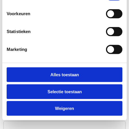
Lengte
65 cm
Voorkeuren
Breedte
56 cm
Hoogte
150 cm
Statistieken
Weerstand
15 - 500 Watt
Gewicht
47 kg
Marketing
Op voorraad
Nee
Stel een vraag
Alles toestaan
Wij nemen binnen 24 uur contact met je op via de e-mail of telefoon.
We gebruiken je informatie alleen om met jou in contact te komen.
Selectie toestaan
Product
Weigeren
Naam