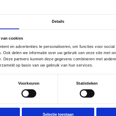
 Circuitlijn
zonder hoge drempels. Daarom
ikkeld. Deze apparaten zijn
Details
e worden en je direct aan de
de Circuitlijn biedt veel
 het snelle schakelen tussen
 van cookies
ent en advertenties te personaliseren, om functies voor social
. Ook delen we informatie over uw gebruik van onze site met on
eld en gefabriceerd. Dit
e. Deze partners kunnen deze gegevens combineren met andere i
n van topkwaliteit en een
erzameld op basis van uw gebruik van hun services.
it' verwijst naar het gemak
an, waardoor je als het ware
nderlijk inzetbaar voor
Voorkeuren
Statistieken
n. Ontdek zelf het gemak van
 je nu revalideert of in een
Selectie toestaan