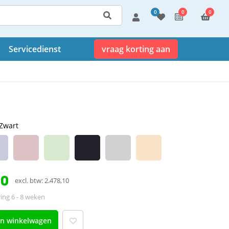
0
0
0
Servicedienst
vraag korting aan
Zwart
50
excl. btw: 2.478,10
ing 6 - 8 weken
an winkelwagen