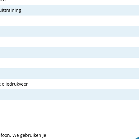
uittraining
t oliedrukveer
efoon. We gebruiken je