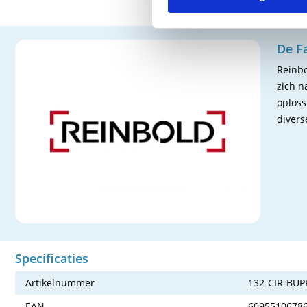
De F
Reinbo
zich n
oploss
divers
Specificaties
Artikelnummer
132-CIR-BUP
EAN
6095510678