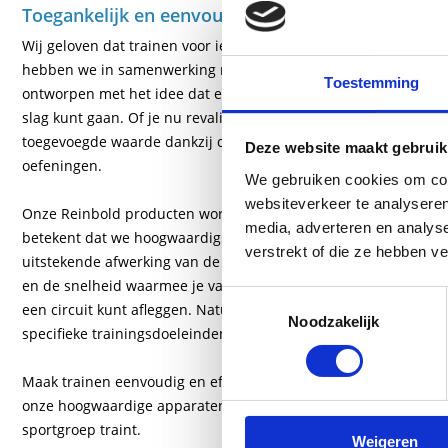
Toegankelijk en eenvoudig trainen met de Reinbold
Wij geloven dat trainen voor iedereen toegankelijk moet zijn 
hebben we in samenwerking met Reinbold onze Circuitlijn ontw
Toestemming
ontworpen met het idee dat er niet veel over nagedacht hoeft t
slag kunt gaan. Of je nu revalideert of in een sportgroep traint, 
toegevoegde waarde dankzij de eenvoudige toegankelijkheid en
Deze website maakt gebruik
oefeningen.
We gebruiken cookies om cont
websiteverkeer te analyseren
Onze Reinbold producten worden met trots in Duitsland ontwikk
media, adverteren en analys
betekent dat we hoogwaardig staal gebruiken, beweegbare dele
verstrekt of die ze hebben v
uitstekende afwerking van de polstering bieden. De naam 'Circu
en de snelheid waarmee je van oefening naar oefening kunt ga
Toestemmingsselectie
een circuit kunt afleggen. Natuurlijk zijn de apparaten ook afzo
Noodzakelijk
specifieke trainingsdoeleinden.
Maak trainen eenvoudig en effectief met de Reinbold Circuitlij
onze hoogwaardige apparaten die voor iedereen geschikt zijn, of
sportgroep traint.
Weigeren