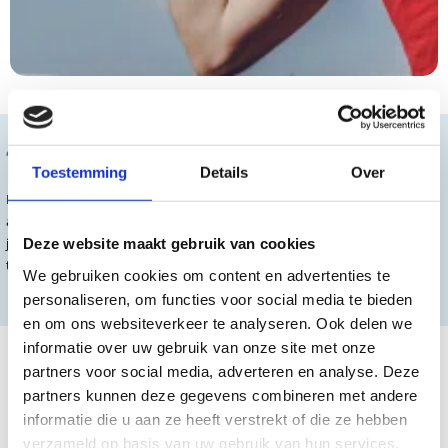
4. Helpt bij het verbeteren van
balans en coördinatie
Toestemming
Details
Over
Fietsen vereist een goede balans en coördinatie, wat belangrijk kan zijn
als je herstellende bent van een blessure. Door regelmatig te fietsen, kun
je deze vaardigheden verbeteren en je lichaam helpen om weer in balans
Deze website maakt gebruik van cookies
te komen.
We gebruiken cookies om content en advertenties te
personaliseren, om functies voor social media te bieden
en om ons websiteverkeer te analyseren. Ook delen we
5. Verbetert de algehele
informatie over uw gebruik van onze site met onze
gezondheid
partners voor social media, adverteren en analyse. Deze
partners kunnen deze gegevens combineren met andere
Tot slot kan fietsen na een blessure je algehele gezondheid verbeteren.
informatie die u aan ze heeft verstrekt of die ze hebben
Regelmatige lichaamsbeweging kan helpen om het risico op chronische
verzameld op basis van uw gebruik van hun services.