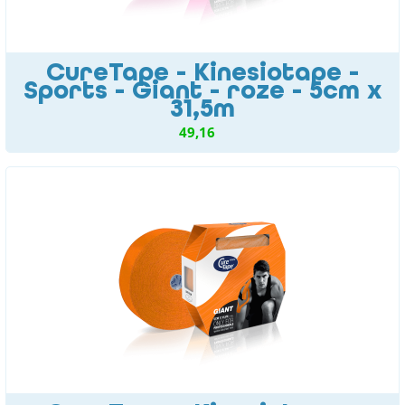
CureTape - Kinesiotape -
Sports - Giant - roze - 5cm x
31,5m
49,16