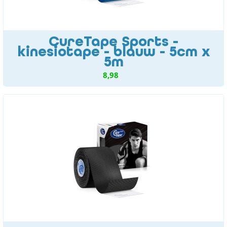
CureTape Sports -
kinesiotape - blauw - 5cm x
5m
8,98