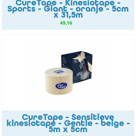
CureTape - Kinesiotape -
Sports - Giant - oranje - 5cm
x 31,5m
49,16
CureTape - Sensitieve
kinesiotape - Gentle - beige -
5m x 5cm