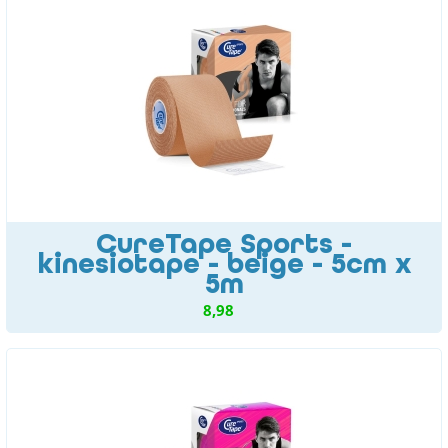
CureTape Sports -
kinesiotape - beige - 5cm x
5m
8,98