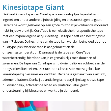
Kinesiotape Giant
De Giant kinesiotape van CureTape is een veelzijdige tape dat wordt
ingezet om onder andere pijnbestrijding en blessures tegen te gaan.
Deze tape wordt geleverd op een grote rol zodat je voldoende voorraad
hebt in jouw praktijk. CureTape is een elastische therapeutische tape
met een hypoallergene acryl kleeflaag. De tape heeft een hechtingstijd
van 4-7 dagen. De hechting van de tape kan worden beïnvloed door de
huidtype, plek waar de tape is aangebracht en de
omgevingstemperatuur. Daarnaast is de tape van CureTape
waterbestendig, hierdoor kan je er gemakkelijk mee douchen of
zwemmen. De tape van CureTape is huidvriendelijk en voldoet aan de
hoogste kwaliteitseisen. De CureTape Classic is de meest gebruikte
kinesiotape bij blessures en klachten. De tape is gemaakt van elastisch,
ademend katoen. Dankzij de antiallergische acryl lijmlaag is deze tape
huidvriendelijk, activeert de bloed en lymfecirculatie, geeft
ondersteuning bij blessures en werkt pijn dempend.