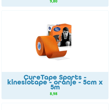
9,80
CureTape Sports -
kinesiotape - oranje - 5cm x
5m
8,98