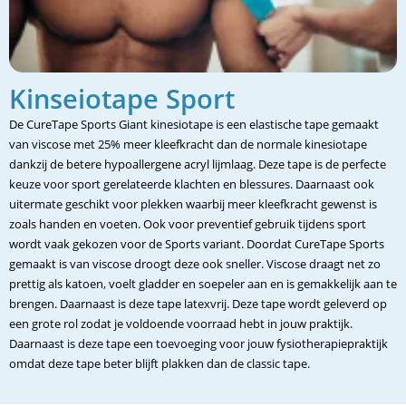
Kinseiotape Sport
De CureTape Sports Giant kinesiotape is een elastische tape gemaakt
van viscose met 25% meer kleefkracht dan de normale kinesiotape
dankzij de betere hypoallergene acryl lijmlaag. Deze tape is de perfecte
keuze voor sport gerelateerde klachten en blessures. Daarnaast ook
uitermate geschikt voor plekken waarbij meer kleefkracht gewenst is
zoals handen en voeten. Ook voor preventief gebruik tijdens sport
wordt vaak gekozen voor de Sports variant. Doordat CureTape Sports
gemaakt is van viscose droogt deze ook sneller. Viscose draagt net zo
prettig als katoen, voelt gladder en soepeler aan en is gemakkelijk aan te
brengen. Daarnaast is deze tape latexvrij. Deze tape wordt geleverd op
een grote rol zodat je voldoende voorraad hebt in jouw praktijk.
Daarnaast is deze tape een toevoeging voor jouw fysiotherapiepraktijk
omdat deze tape beter blijft plakken dan de classic tape.