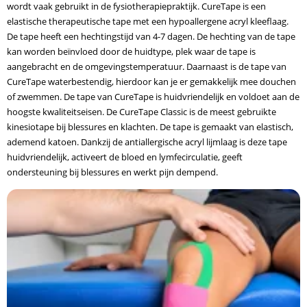
wordt vaak gebruikt in de fysiotherapiepraktijk. CureTape is een
elastische therapeutische tape met een hypoallergene acryl kleeflaag.
De tape heeft een hechtingstijd van 4-7 dagen. De hechting van de tape
kan worden beïnvloed door de huidtype, plek waar de tape is
aangebracht en de omgevingstemperatuur. Daarnaast is de tape van
CureTape waterbestendig, hierdoor kan je er gemakkelijk mee douchen
of zwemmen. De tape van CureTape is huidvriendelijk en voldoet aan de
hoogste kwaliteitseisen. De CureTape Classic is de meest gebruikte
kinesiotape bij blessures en klachten. De tape is gemaakt van elastisch,
ademend katoen. Dankzij de antiallergische acryl lijmlaag is deze tape
huidvriendelijk, activeert de bloed en lymfecirculatie, geeft
ondersteuning bij blessures en werkt pijn dempend.