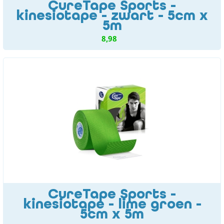
CureTape Sports -
kinesiotape - zwart - 5cm x
5m
8,98
CureTape Sports -
kinesiotape - lime groen -
5cm x 5m