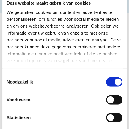
ventileren. Deze tape is een toevoeging voor jouw fysiotherapiepraktijk.
Deze website maakt gebruik van cookies
We gebruiken cookies om content en advertenties te
personaliseren, om functies voor social media te bieden
1. Stel jouw vraag
en om ons websiteverkeer te analyseren. Ook delen we
Stel jouw vraag via ons formulier. Je hoeft hiervoor nog geen
informatie over uw gebruik van onze site met onze
klant te zijn bij Electro Medico.
partners voor social media, adverteren en analyse. Deze
2. Wij nemen contact op
partners kunnen deze gegevens combineren met andere
informatie die u aan ze heeft verstrekt of die ze hebben
Wij nemen zo snel mogelijk contact op om jouw vraag te
beantwoorden.
verzameld op basis van uw gebruik van hun services.
Vragen of advies nodig?
Toestemmingsselectie
Noodzakelijk
Heb jij een vraag? Vul dan onderstaand formulier in en wij nemen zo
snel mogelijk contact met je op.
Voorkeuren
Ik ben al klant
ik ben een nieuwe klant
Statistieken