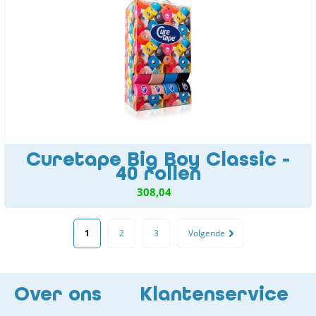
Curetape Big Boy Classic -
40 rollen
308,04
1
2
3
Volgende
Over ons
Klantenservice