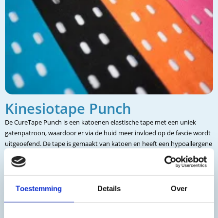
Kinesiotape Punch
De CureTape Punch is een katoenen elastische tape met een uniek
gatenpatroon, waardoor er via de huid meer invloed op de fascie wordt
uitgeoefend. De tape is gemaakt van katoen en heeft een hypoallergene
acryl kleeflaag. De meest speciale variant op de bekende CureTape
Classic is de gepatenteerde CureTape Punch. Door het unieke
gatenpatroon heeft deze tape een grotere stretchcapaciteit en is de
werkrichting driedimensionaal. De huid en fascia ontvangen veel meer
Toestemming
Details
Over
signalen door de drukverschillen die ontstaan rondom het
gatenpatroon. Tevens heeft de huid meer mogelijkheid om te