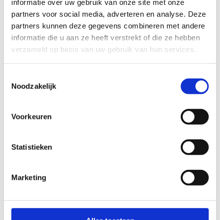
informatie over uw gebruik van onze site met onze
Stel een vraag
partners voor social media, adverteren en analyse. Deze
partners kunnen deze gegevens combineren met andere
Wij nemen binnen 24 uur contact met je op via de e-mail of telefoon.
informatie die u aan ze heeft verstrekt of die ze hebben
We gebruiken je informatie alleen om met jou in contact te komen.
verzameld op basis van uw gebruik van hun services.
Product
Toestemmingsselectie
Noodzakelijk
Naam
Voorkeuren
Bedrijfsnaam
optioneel
Statistieken
E-mailadres
Marketing
Telefoonnummer