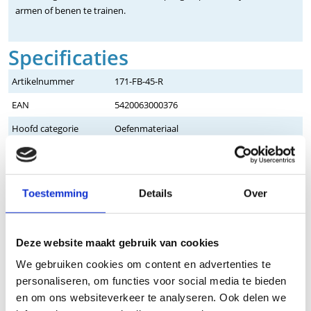
armen of benen te trainen.
Specificaties
Artikelnummer
171-FB-45-R
EAN
5420063000376
Hoofd categorie
Oefenmateriaal
Categorie
Oefenmateriaal - Fitband
Merk
MoVeS
Toestemming
Details
Over
Lengte
45,5 meter
Weerstand
Medium - rood
Deze website maakt gebruik van cookies
Materiaal
Latex band
We gebruiken cookies om content en advertenties te
Verpakking
Op rol
personaliseren, om functies voor social media te bieden
Op voorraad
Ja
en om ons websiteverkeer te analyseren. Ook delen we