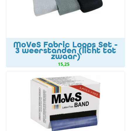
MoVeS Fabric Loops Set -
3 weerstanden (licht tot
zwaar)
15,25