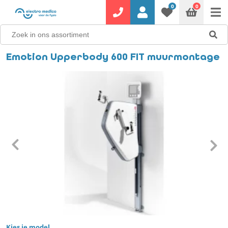
0
0
Emotion Upperbody 600 FIT muurmontage
Kies je model