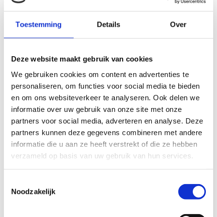
Dankzij de Polar hartslagband ontvanger koppel je makkelijk de
harstslagband voor een betrouwbare en stabiele hartslagmeting.
Toestemming
Details
Over
Mocht een hartslagband niet werken of niet gewenst zijn kan je altijd
kiezen voor de optie met hartslagsensoren op de bar. Houdt er wel
rekening mee dat deze minder betrouwbaar zijn dan een
Deze website maakt gebruik van cookies
hartslagband.
We gebruiken cookies om content en advertenties te
Specificaties
personaliseren, om functies voor social media te bieden
en om ons websiteverkeer te analyseren. Ook delen we
Artikelnummer
124-600UB-MM-FIT
informatie over uw gebruik van onze site met onze
partners voor social media, adverteren en analyse. Deze
Hoofd categorie
Cardio apparatuur
partners kunnen deze gegevens combineren met andere
Categorie
Cardio - Upperbody
informatie die u aan ze heeft verstrekt of die ze hebben
verzameld op basis van uw gebruik van hun services.
Merk
Emotion Fitness
Model
600 FIT
Toestemmingsselectie
Lengte
65 cm
Noodzakelijk
Breedte
56 cm