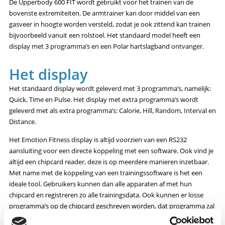
De Upperbody 600 FIT wordt gebruikt voor het trainen van de
bovenste extremiteiten. De armtrainer kan door middel van een
gasveer in hoogte worden versteld, zodat je ook zittend kan trainen
bijvoorbeeld vanuit een rolstoel. Het standaard model heeft een
display met 3 programma’s en een Polar hartslagband ontvanger.
Het display
Het standaard display wordt geleverd met 3 programma’s, namelijk:
Quick, Time en Pulse. Het display met extra programma’s wordt
geleverd met als extra programma’s: Calorie, Hill, Random, Interval en
Distance.
Het Emotion Fitness display is altijd voorzien van een RS232
aansluiting voor een directe koppeling met een software. Ook vind je
altijd een chipcard reader, deze is op meerdere manieren inzetbaar.
Met name met de koppeling van een trainingssoftware is het een
ideale tool. Gebruikers kunnen dan alle apparaten af met hun
chipcard en registreren zo alle trainingsdata. Ook kunnen er losse
programma’s op de chipcard geschreven worden, dat programma zal
direct gestart worden wanneer jij de chipcard in het display stopt.