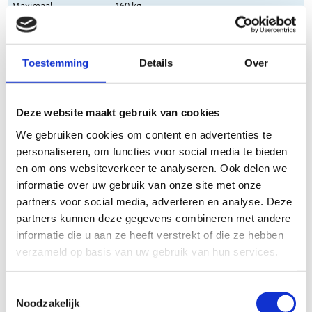
Maximaal
160 kg
gebruikersgewicht
Op voorraad
Nee
Toestemming
Details
Over
Stel een vraag
Wij nemen binnen 24 uur contact met je op via de e-mail of telefoon.
Deze website maakt gebruik van cookies
We gebruiken je informatie alleen om met jou in contact te komen.
We gebruiken cookies om content en advertenties te
Product
personaliseren, om functies voor social media te bieden
en om ons websiteverkeer te analyseren. Ook delen we
informatie over uw gebruik van onze site met onze
Naam
partners voor social media, adverteren en analyse. Deze
partners kunnen deze gegevens combineren met andere
informatie die u aan ze heeft verstrekt of die ze hebben
Bedrijfsnaam
optioneel
verzameld op basis van uw gebruik van hun services.
Toestemmingsselectie
E-mailadres
Noodzakelijk