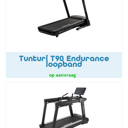
Tunturi T90 Endurance
loopband
op aanvraag