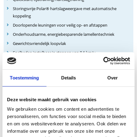
Storingsvrije Polar® hartslagweergave met automatische
koppeling
Doorlopende leuningen voor veilig op- en afstappen
Onderhoudsarme, energiebesparende lamellentechniek
Gewrichtsvriendelijk loopvlak
Snelheden instelbaar in stappen van 0,1 km/u
5 jaar of 160.000 km garantie op de lamellenband
Toestemming
Details
Over
De opties
Het is mogelijk om de loopband aan te vullen met verschillende
Deze website maakt gebruik van cookies
opties zodat deze nog beter in jouw praktijk past en aan jouw
wensen voldoet. Opties die je kan toepassen zijn:
We gebruiken cookies om content en advertenties te
personaliseren, om functies voor social media te bieden
Verhoogde maximale snelheid tot 22 km/u
en om ons websiteverkeer te analyseren. Ook delen we
Een loopvlak van 60 cm
informatie over uw gebruik van onze site met onze