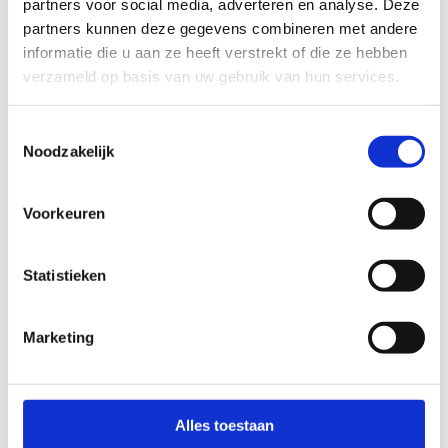
Markering in het midden van het loopvlak
partners voor social media, adverteren en analyse. Deze
partners kunnen deze gegevens combineren met andere
Safety Arch
informatie die u aan ze heeft verstrekt of die ze hebben
verzameld op basis van uw gebruik van hun services.
Toestemmingsselectie
Noodzakelijk
Voorkeuren
Statistieken
Marketing
Alles toestaan