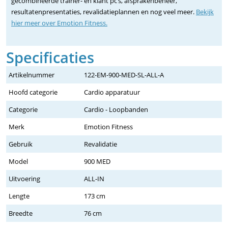
gecombineerde trainer- en klant pc’s, afsprakenbeheer,
resultatenpresentaties, revalidatieplannen en nog veel meer.
Bekijk
hier meer over Emotion Fitness.
Specificaties
Artikelnummer
122-EM-900-MED-SL-ALL-A
Hoofd categorie
Cardio apparatuur
Categorie
Cardio - Loopbanden
Merk
Emotion Fitness
Gebruik
Revalidatie
Model
900 MED
Uitvoering
ALL-IN
Lengte
173 cm
Breedte
76 cm