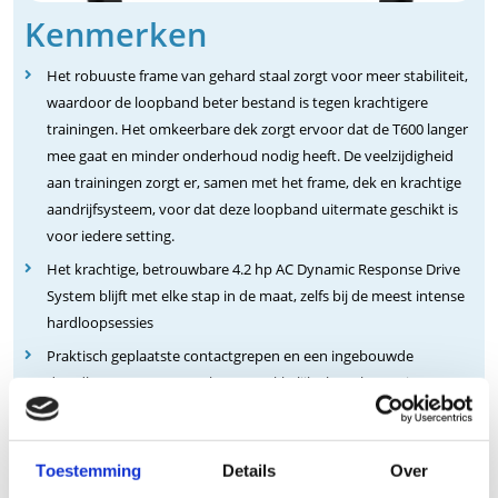
Kenmerken
Het robuuste frame van gehard staal zorgt voor meer stabiliteit,
waardoor de loopband beter bestand is tegen krachtigere
trainingen. Het omkeerbare dek zorgt ervoor dat de T600 langer
mee gaat en minder onderhoud nodig heeft. De veelzijdigheid
aan trainingen zorgt er, samen met het frame, dek en krachtige
aandrijfsysteem, voor dat deze loopband uitermate geschikt is
voor iedere setting.
Het krachtige, betrouwbare 4.2 hp AC Dynamic Response Drive
System blijft met elke stap in de maat, zelfs bij de meest intense
hardloopsessies
Praktisch geplaatste contactgrepen en een ingebouwde
draadloze ontvanger maken gemakkelijke hartslagmeting
mogelijk (borstband niet inbegrepen).
Een groter loopvlak van 152 x 55,4 cm / 60” x 22” zorgt dat alle
mogelijke trainingsliefhebbers comfortabel kunnen sprinten.
Toestemming
Details
Over