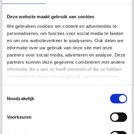
je training volgt. Dankzij My Media is het mogelijk om video en
muziek bestanden op het scherm af te spelen via de USB-poort. My
Media is compatibel met de meeste Windows- en Android-
Deze website maakt gebruik van cookies
telefoons, tablets en mp3-spelers.
We gebruiken cookies om content en advertenties te
personaliseren, om functies voor social media te bieden
Optioneel is het nog mogelijk live tv te streamen.
en om ons websiteverkeer te analyseren. Ook delen we
informatie over uw gebruik van onze site met onze
partners voor social media, adverteren en analyse. Deze
partners kunnen deze gegevens combineren met andere
informatie die u aan ze heeft verstrekt of die ze hebben
verzameld op basis van uw gebruik van hun services.
Toestemmingsselectie
Noodzakelijk
Voorkeuren