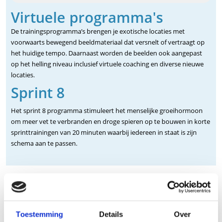
Virtuele programma's
De trainingsprogramma’s brengen je exotische locaties met
voorwaarts bewegend beeldmateriaal dat versnelt of vertraagt op
het huidige tempo. Daarnaast worden de beelden ook aangepast
op het helling niveau inclusief virtuele coaching en diverse nieuwe
locaties.
Sprint 8
Het sprint 8 programma stimuleert het menselijke groeihormoon
om meer vet te verbranden en droge spieren op te bouwen in korte
sprinttrainingen van 20 minuten waarbij iedereen in staat is zijn
schema aan te passen.
Verbinden en streamen
Via de ingebouwde HDMI poort kunnen gebruikers android en iOS-
apparaten aansluiten en zo hun eigen scherm spiegelen. Hierdoor
Toestemming
Details
Over
kan je gemakkelijk de apps op het grote scherm weergeven terwijl je