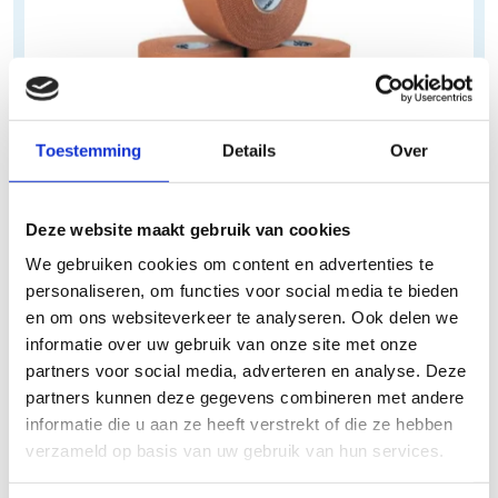
Toestemming
Details
Over
Vaste tape in de praktijk
Deze website maakt gebruik van cookies
In de fysiotherapie vormt vaste tape vaak een onderdeel van
We gebruiken cookies om content en advertenties te
diverse behandelings- en revalidatiemethoden. Het wordt ingezet
personaliseren, om functies voor social media te bieden
ter ondersteuning en stabilisatie van spieren gedurende het
en om ons websiteverkeer te analyseren. Ook delen we
herstelproces na blessures. Hierdoor wordt de belasting op
informatie over uw gebruik van onze site met onze
overbelaste of geblesseerde spieren verlicht. Bovendien kan het
partners voor social media, adverteren en analyse. Deze
worden gebruikt om de houding van de patiënt te corrigeren door
partners kunnen deze gegevens combineren met andere
specifieke lichaamsdelen in de gewenste positie te houden.
informatie die u aan ze heeft verstrekt of die ze hebben
Kenmerken
verzameld op basis van uw gebruik van hun services.
Stevige fixatie