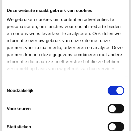
worden geknipt tot de gewenste lengte en vorm. Het is veelzijdig en
geschikt voor verschillende toepassingen, van het stabiliseren van
Deze website maakt gebruik van cookies
enkels tot het ondersteunen van polsen en knieën. De vaste tape
We gebruiken cookies om content en advertenties te
wordt vaak gebruikt door professionele atleten en medische
personaliseren, om functies voor social media te bieden
professionals vanwege de hoogwaardige kwaliteit en betrouwbare
en om ons websiteverkeer te analyseren. Ook delen we
prestaties. De lijm wordt door warmte geactiveerd en biedt
maximale ondersteuning zodra deze de huidtemperatuur bereikt.
informatie over uw gebruik van onze site met onze
Dankzij de duurzame hechting blijft de tape stevig op zijn plaats
partners voor social media, adverteren en analyse. Deze
zitten, zelfs tijdens intense fysieke activiteiten. Je kunt erop
partners kunnen deze gegevens combineren met andere
vertrouwen dat het je niet in de steek laat wanneer je het het meest
informatie die u aan ze heeft verstrekt of die ze hebben
nodig hebt.
verzameld op basis van uw gebruik van hun services.
Specificaties
Toestemmingsselectie
Noodzakelijk
Artikelnummer
164-ST-LVVT-50-6
EAN
6095511674653
Voorkeuren
Hoofd categorie
Verbruiksmateriaal
Categorie
Verbruiksmateriaal - Tape
Statistieken