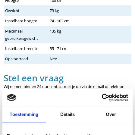
Hoogte
108 cm
Gewicht
73 kg
Instelbare hoogte
74 - 102 cm
Maximaal
135 kg
gebruikersgewicht
Instelbare breedte
55 - 71 cm
Op voorraad
Nee
Stel een vraag
Wij nemen binnen 24 uur contact met je op via de e-mail of telefoon.
We gebruiken je informatie alleen om met jou in contact te komen.
Product
Toestemming
Details
Over
Naam