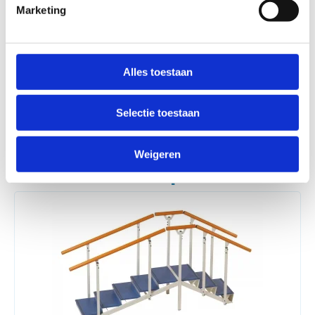
Marketing
Liever persoonlijk contact?
Geen
enkel probleem!
Alles toestaan
+31 (0)24 20 30 213
info@electromedico.nl
Whatsapp
Selectie toestaan
Weigeren
Alternatieve producten