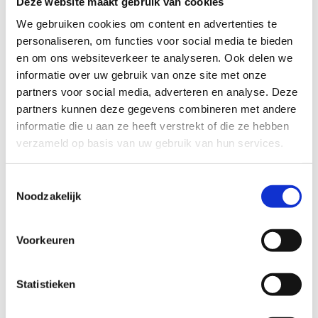
Deze website maakt gebruik van cookies
We gebruiken cookies om content en advertenties te
Bedrijfsnaam
optioneel
personaliseren, om functies voor social media te bieden
en om ons websiteverkeer te analyseren. Ook delen we
E-mailadres
informatie over uw gebruik van onze site met onze
partners voor social media, adverteren en analyse. Deze
partners kunnen deze gegevens combineren met andere
Telefoonnummer
informatie die u aan ze heeft verstrekt of die ze hebben
verzameld op basis van uw gebruik van hun services.
Vraag
Toestemmingsselectie
Noodzakelijk
Voorkeuren
Statistieken