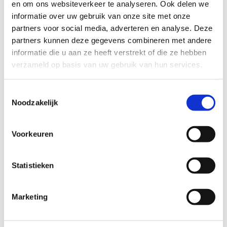
Inhoud
Parafine
en om ons websiteverkeer te analyseren. Ook delen we
informatie over uw gebruik van onze site met onze
Op voorraad
Ja
partners voor social media, adverteren en analyse. Deze
partners kunnen deze gegevens combineren met andere
Stel een vraag
informatie die u aan ze heeft verstrekt of die ze hebben
verzameld op basis van uw gebruik van hun services.
Wij nemen binnen 24 uur contact met je op via de e-mail of telefoon.
We gebruiken je informatie alleen om met jou in contact te komen.
Toestemmingsselectie
Product
Noodzakelijk
Naam
Voorkeuren
Statistieken
Bedrijfsnaam
optioneel
Marketing
E-mailadres