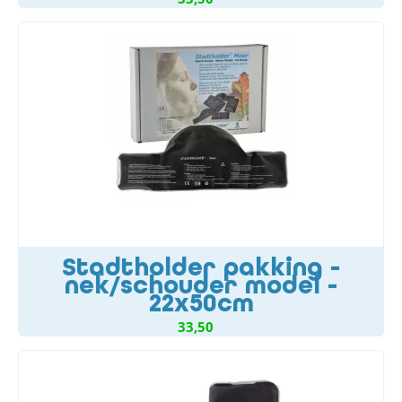
Stadtholder pakking -
nek/schouder model -
22x50cm
33,50