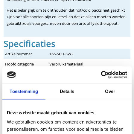
Het is belangrijk om te onthouden dat hot/cold packs niet geschikt
zijn voor alle soorten pijn en letsel, en dat ze alleen moeten worden
gebruikt zoals voorgeschreven door een arts of fysiotherapeut.
Specificaties
Artikelnummer
165-SCH-SW2
Hoofd categorie
Verbruiksmateriaal
Categorie
Verbruiksmateriaal - Hot / cold packs
Merk
Schmidt
Toestemming
Details
Over
Uitvoering
Standaard
Lengte
32 cm
Deze website maakt gebruik van cookies
Breedte
24 cm
We gebruiken cookies om content en advertenties te
Afmeting
24x32 cm
personaliseren, om functies voor social media te bieden